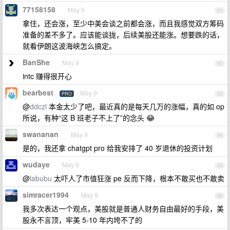
77158158
May 9
41
拿住，还会涨，至少中美会谈之前都会涨，而且我感觉双方筹码
准备的差不多了。应该能谈拢，后续美股还能涨。想要跌的话，
就看伊朗这波海峡怎么搞定。
BanShe
May 9
42
intc 赚得很开心
bearbest
May 9
PRO
43
@
ddczl
本金太少了吧，最近真的是每天几万的涨幅，真的如 op
所说，有种“这 B 班老子不上了”的念头 😂
swananan
May 9
44
是的，我还拿 chatgpt pro 给我安排了 40 岁退休的投资计划
wudaye
May 9
45
@
labubu
太吓人了市值狂涨 pe 反而下降，根本不敢买也不敢卖
simracer1994
May 9
46
我多次表达一个观点，美股就是普通人财务自由最好的手段，美
股永不言顶，牢美 5-10 年内垮不了的