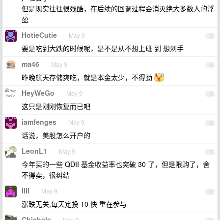
但是现实往往很残酷，在后续的回调过程会消灭绝大多数人的浮
盈
HotieCutie
May 9
13
要是吃到大跌的时候呢，是不是从不想上班 到 想剁手
ma46
May 9
14
昨晚航天存储爽吃，就是本金太少，不得劲
HeyWeGo
May 9
15
这只是刚刚恢复而已吧
iamfenges
May 9
16
话说，美股怎么开户的
LeonL1
May 9
17
今年买的一些 QDII 基金收益率也突破 30 了，但是限购了，舍
不得卖，很纠结
IlIl
May 9
18
涨跌无关,每天定投 10 快 重在参与
Chichele
May 9