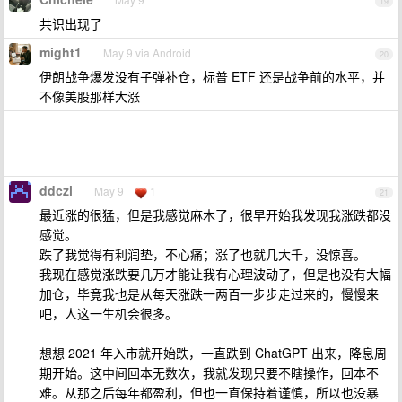
19
共识出现了
might1
May 9 via Android
20
伊朗战争爆发没有子弹补仓，标普 ETF 还是战争前的水平，并
不像美股那样大涨
ddczl
May 9
1
21
最近涨的很猛，但是我感觉麻木了，很早开始我发现我涨跌都没
感觉。
跌了我觉得有利润垫，不心痛；涨了也就几大千，没惊喜。
我现在感觉涨跌要几万才能让我有心理波动了，但是也没有大幅
加仓，毕竟我也是从每天涨跌一两百一步步走过来的，慢慢来
吧，人这一生机会很多。
想想 2021 年入市就开始跌，一直跌到 ChatGPT 出来，降息周
期开始。这中间回本无数次，我就发现只要不瞎操作，回本不
难。从那之后每年都盈利，但也一直保持着谨慎，所以也没暴