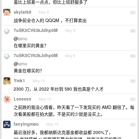
虽比上班差一点点，但比上班舒服多了
skylark8
May 9
67
战争前全仓入的 QQQM ，不打算卖出
7uSK0CV63kJdhp0M
May 9
68
@
simo
在哪里买的黄金？
7uSK0CV63kJdhp0M
May 9
69
@
simo
黄金在哪买的？
Ymk1
May 10
70
2300 刀，从 2022 年炒到 580 我也真是个人才
Leeeeex
May 10
71
之前跌的我没心情看，昨天看了一下发现买的 AMD 翻倍了。每
次看美股都在拍大腿，不是买的少就是没买上。
fanyingmao
May 10
72
最近涨好多，我都纳斯达克基金都收益都 200%了，