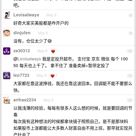
吧。
Leoisalways
May 9
8
好奇大家买美股都是咋开户的
dinjufen
May 9
9
没有，仓位太少了😅
za30312
May 9
1
10
@
Leoisalways
我是定投开超市， 支付宝 京东 微信 每个 100
50 每天也上千了。 拿不住了 准备卖掉+暂停定投了
leo7723
May 9
1
11
大家都在靠这波挣钱，我还在靠这波回本。回调能不能不要那么
快。
arthas2234
May 9
12
以我浅薄的经验，每每有很多人这么想的时候，就是要回调的节
奏
每次我有这种想法的时候都拿块镜子照照自己，是不是那块料
如果股市上涨都能让大多数人财富自由不用上班，那早就实现共
产社会了