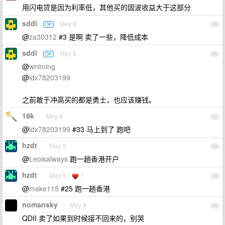
用闪电贷是因为利率低，其他买的固波收益大于这部分
sddi
May 9
OP
35
@
za30312
#3 是啊 卖了一些，降低成本
sddi
May 9
OP
36
@
wniming
@
ldx78203199
之前敢于冲高买的都是勇士，也应该赚钱。
18k
May 9
37
@
ldx78203199
#33 马上到了 跑吧
hzdt
May 9
38
@
Leoisalways
跑一趟香港开户
hzdt
May 9
1
39
@
make115
#25 跑一趟香港
nomansky
May 9
40
QDII 卖了如果到时候接不回来的，别哭