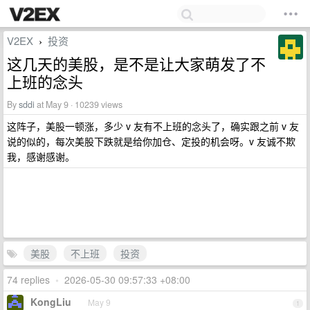
V2EX
投资
›
这几天的美股，是不是让大家萌发了不
上班的念头
By
sddi
at May 9 · 10239 views
这阵子，美股一顿涨，多少 v 友有不上班的念头了，确实跟之前 v 友
说的似的，每次美股下跌就是给你加仓、定投的机会呀。v 友诚不欺
我，感谢感谢。
美股
不上班
投资
74 replies
•
2026-05-30 09:57:33 +08:00
KongLiu
May 9
1