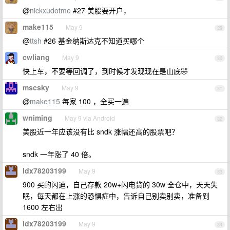
@
nickxudotme
#27 美股要开户，
make115
May 9
29
@
ttsh
#26 基金纳斯达克不知道买哪个
cwliang
May 9
30
快上车，不要等回调了，到时候才发现现在是山底🤣
mscsky
May 9
31
@
make115
每家 100 ，全买一遍
wniming
May 9 via Android
32
美股近一年应该没有比 sndk 涨幅还高的股票吧？
sndk 一年涨了 40 倍。
ldx78203199
May 9
33
900 买的闪迪，自己存款 20w+闪电贷的 30w 全仓中，天天失
眠，每天都在上涨的恐惧症中，告诉自己别卖别卖，准备到
1600 左右出
ldx78203199
May 9
34