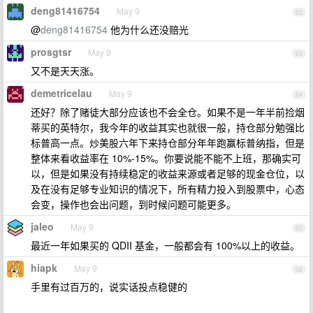
deng81416754
May 9
62
@
deng81416754
他为什么还没赔光
prosgtsr
May 9
63
又不是天天涨。
demetricelau
May 9
64
还好？除了赌徒大部分应该也不会全仓。如果不是一年半前捡烟
蒂买的英特尔，我今年的收益其实也就很一般，持仓部分勉强比
标普高一点。炒美股六年下来持仓部分年年跑赢标普纳指，但是
整体来看收益率在 10%-15%。你要说能不能不上班，那确实可
以，但是如果没有持续稳定的收益来源或者足够的现金仓位，以
及在没有足够专业知识的情况下，所有精力投入到股票中，心态
会变，操作也会出问题，到时候问题可能更多。
jaleo
May 9
65
最近一年如果买的 QDII 基金，一般都会有 100%以上的收益。
hiapk
May 9
66
手里有过百万的，说实话投点稳健的