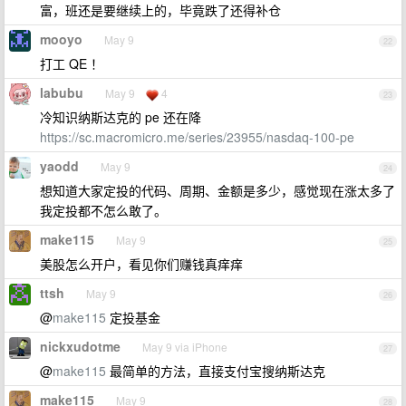
富，班还是要继续上的，毕竟跌了还得补仓
mooyo
May 9
22
打工 QE ！
labubu
May 9
4
23
冷知识纳斯达克的 pe 还在降
https://sc.macromicro.me/series/23955/nasdaq-100-pe
yaodd
May 9
24
想知道大家定投的代码、周期、金额是多少，感觉现在涨太多了
我定投都不怎么敢了。
make115
May 9
25
美股怎么开户，看见你们赚钱真痒痒
ttsh
May 9
26
@
make115
定投基金
nickxudotme
May 9 via iPhone
27
@
make115
最简单的方法，直接支付宝搜纳斯达克
make115
May 9
28