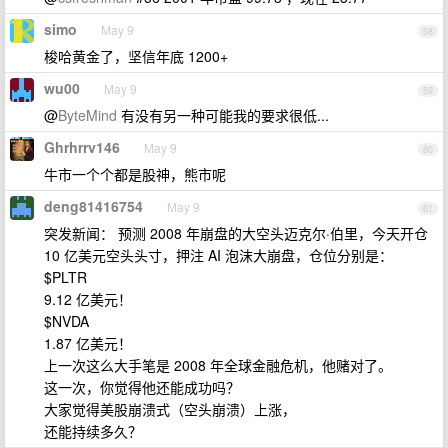
simo
May 9
58
梭哈黄金了，坚信年底 1200+
wu00
May 9
59
@
ByteMind
有没有另一种可能我的要求很低...
Ghrhrrv146
May 9
60
牛市一个个都是股神，熊市呢
deng81416754
May 9
61
突发新闻： 预测 2008 年崩盘的大空头迈克尔·伯里，今天开仓
10 亿美元空头头寸，押注 AI 泡沫大崩盘，仓位分别是：
$PLTR
9.12 亿美元！
$NVDA
1.87 亿美元！
上一次这么大手笔是 2008 年全球金融危机，他赌对了。
这一次，你觉得他还能成功吗？
大家觉得美股崩溃式（空头崩溃）上涨，
还能持续多久？