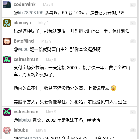
coderwink
May 9
52
@
ldx78203199
恭喜啊，50 变 100w ，是去香港开的户吗
alamaya
May 9
53
出现这种贴了，那我决定周一开盘把 etf 止盈一半，保住利润
ByteMind
May 9
54
@
wu00
翻一倍就财富自由？ 那你本金挺多啊
csfreshman
May 9
55
支付宝场外拉满，一天定投 3000 ，投了快一年，做了个过山
车，周五场外卖掉了。
场内的拿不住，收益率还没场外的高，上哪说理去
美股不套人，只要你能拿住，别梭哈，定投没见有人亏过钱
csfreshman
May 9
56
@
labubu
震惊，2002 年是泡沫了吗，哈哈哈
labubu
May 9
57
@
csfreshman
#56 2001 年市盈 99.73 ，现在 23.77