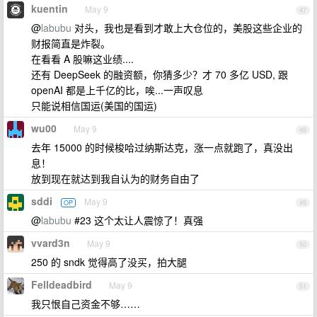
kuentin
May 9
47
@
labubu
对头，我也是看到才敢上大仓位的，美股这些企业的
财报简直是炸裂。
在看看 A 股嘛这业绩....
还有 DeepSeek 的融资额，你猜多少？才 70 多亿 USD, 跟
openAI 都是上千亿的比，唉...一声叹息
只能说相信国运(美国的国运)
wu00
May 9
48
去年 15000 的时候梭哈过纳斯达克，涨一点就跑了，真没出
息！
放到现在就达到我自认为的财务自由了
sddi
May 9
OP
49
@
labubu
#23 这个太让人震惊了！真强
vvard3n
May 9
50
250 的 sndk 觉得高了没买，拍大腿
Felldeadbird
May 9
51
我只恨自己资金不够……