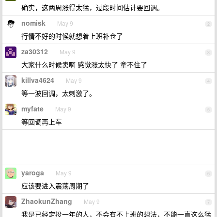
确实，这两周涨得太猛，过段时间估计要回调。
nomisk
May 9
2
行情不好的时候就想着上班补仓了
za30312
May 9
3
大家什么时候卖啊 感觉涨太快了 拿不住了
killva4624
May 9
4
等一波回调，太刺激了。
myfate
May 9
5
等回调再上车
yaroga
May 9
6
应该要进入震荡周期了
ZhaokunZhang
May 9
7
我是已经定投一年的人，不会有不上班的想法，不能一直这么猛