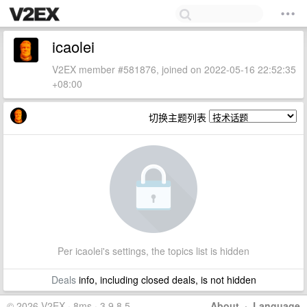
icaolei
V2EX member #581876, joined on 2022-05-16 22:52:35
+08:00
切换主题列表
Per icaolei's settings, the topics list is hidden
Deals
info, including closed deals, is not hidden
© 2026 V2EX · 8ms · 3.9.8.5
About
·
Language