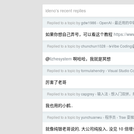
ideno's recent replies
Replied to a topic by
gdw1986
OpenAI
最近用的中
›
›
如果你想自己弄号，可以看这个教程
https://w
Replied to a topic by
chunchun1028
☕Vibe Coding
›
@
lizhesystem
啊哈哈，我就是冥想
Replied to a topic by
formulahendry
Visual Studio C
›
厉害了老哥
Replied to a topic by
capgrey
输入法
想入门双拼，
›
›
我也用的小鹤..
Replied to a topic by
yunchuanwu
程序员
Trae 耍猴
›
›
就像纯银老哥说的, 大公司纯投入, 没见 10 倍增长