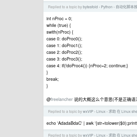
Replied to a topic by
bytesfold
Python
自动化脚本按
›
›
int nProc = 0;
while (true) {
swith(nProc) {
case 0: doProc0();
case 1: doProc1();
case 2: doProc2();
case 3: doProc3();
case 4: if(!doProc4()) {nProc=2; continue;}
}
break;
}
@
freelancher
说的大概这么个意思(不是正确语
Replied to a topic by
wxVIP
Linux
求助 在 Linux s
›
›
echo 'AdadaBdaC' | awk '{str=tolower($0);printf("
Replied to a topic by
wxVIP
Linux
求助 在 Linux s
›
›