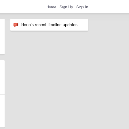
Home
Sign Up
Sign In
ideno's recent timeline updates