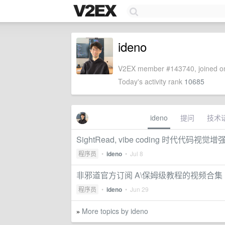
ideno
V2EX member #143740, joined on
Today's activity rank
10685
ideno
提问
技术
SightRead, vibe coding 时代代码
程序员
•
ideno
•
Jul 8
非邪道官方订阅 A\保姆级教程的视频合集
程序员
•
ideno
•
Jun 29
More topics by ideno
»