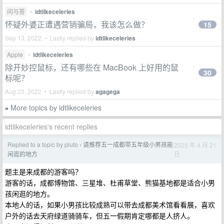
问与答
•
idtlikeceleries
怀疑外婆正遭遇营销骗局，我该怎么做？
15
Sep 13, 2022 • Lastly replied by
idtlikeceleries
Apple
•
idtlikeceleries
除开妙控鼠标，还有哪些在 MacBook 上好用的鼠
30
标呢？
Aug 23, 2022 • Lastly replied by
agagega
More topics by idtlikeceleries
»
idtlikeceleries's recent replies
Replied to a topic by pluto
请推荐五一成都带五年级小男孩能
2025 年 4 月 21
›
日
闲逛的地方
题主是来成都的游客吗？
游客的话，成都博物馆、三星堆、杜甫草堂、熊猫基地都是适合小男
孩闲逛的地方。
本地人的话，如果小男孩比较成熟可以带去成都美术馆看看展，喜欢
户外的话去天府绿道骑骑车，但五一假期肯定哪都是人挤人。