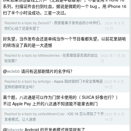
系列，扫描证件会扫到吐血，据说是微距的一个 bug 。用 iPhone 16
扫了半个小时没成功，三星一次过。
Replied to a topic by Zeroo07
熬夜看果子发布会的小伙伴们，
2024 年 9 月
›
10 日
你们心动了还是失望了
好失望，当作发布会还是单纯当作一个节目看都失望，以前花里胡哨
的转场没了真的是一大遗憾
Replied to a topic by idtlikeceleries
在家做饭是否真的会比
2024 年 7 月 26
›
日
较划算？
@
wclebb
请问有这部剧情片的名字吗？
Replied to a topic by airbotgo
Aqara 指纹锁的门卡安全策略是
2022 年 9 月
›
16 日
宣称的那样安全吗？
离个题，八达通是可以作为门禁卡使用的（ SUICA 好像也行？）
不过 Apple Pay 上开的八达通不知道能不能拿去刷门
Replied to a topic by usVexMownCzar
iOS 16 怎么添加了个开
2022 年 9 月
›
14 日
发者模式，让人迷惑
@
felixcode
Android 的开发者模式很早就有了