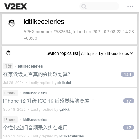
idtlikeceleries
V2EX member #532694, joined on 2021-02-08 22:14:28
+08:00
Switch topics list
生活
•
idtlikeceleries
在家做饭是否真的会比较划算？
124
Jul 26, 2024 • Lastly replied by
daiisdai
iPhone
•
idtlikeceleries
iPhone 12 升级 iOS 16 后感觉续航变差了
17
Sep 18, 2022 • Lastly replied by
yzkkk
iPhone
•
idtlikeceleries
个性化空间音频录入实在难用
17
Sep 13, 2022 • Lastly replied by
idtlikeceleries