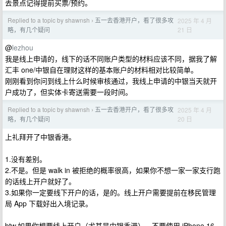
去景点记得提前买票/预约。
Replied to a topic by shawnsh
五一去香港开户，看了很多攻
2025 年 4 月
›
21 日
略，有几个疑问
@
lezhou
我是线上申请的，线下的话不同账户类型的材料应该不同，据我了解
汇丰 one/中银自在理财这样的基本账户的材料相对比较简单。
刚刚看到你问到线上什么时候审核通过，我线上申请的中银当天就开
户成功了，但实体卡寄送需要一段时间。
Replied to a topic by shawnsh
五一去香港开户，看了很多攻
2025 年 4 月
›
20 日
略，有几个疑问
上礼拜开了中银香港。
1.没有差别。
2.不是。但是 walk in 被拒绝的概率很高，如果你不想一家一家支行跑
的话线上开户就好了。
3.如果你一定要线下开户的话，是的。线上开户需要提前在移民管理
局 App 下载好出入境记录。
btw,如果你想要线上开户（尤其是中银香港），不要使用 iPhone 16