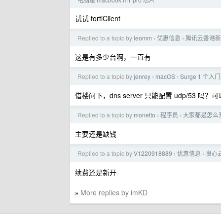
试试 fortiClient
Replied to a topic by
leomm
优惠信息
腾讯云香港新加坡
›
›
这是有多少台啊，一直有
Replied to a topic by
jenrey
macOS
Surge 1 个入
›
›
借楼问下，dns server 只能配置 udp/53 吗？
Replied to a topic by
monetto
程序员
大家都是怎么
›
›
主要还是缺钱
Replied to a topic by
V1220918889
优惠信息
良心云
›
›
续费还是新开
More replies by imKD
»