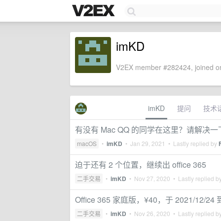
imKD
V2EX member #282424, joined on
imKD
提问
技术
有没有 Mac QQ 的同学在这里？请解决一下不停请
macOS
•
imKD
•
Jan 29, 2021
• Lastly replied by
迫于还有 2 个位置，继续出 office 365
二手交易
•
imKD
•
Nov 27, 2020
• Lastly replied b
Office 365 家庭版，¥40，于 2021/12/24
二手交易
•
imKD
•
Nov 26, 2020
• Lastly replied b