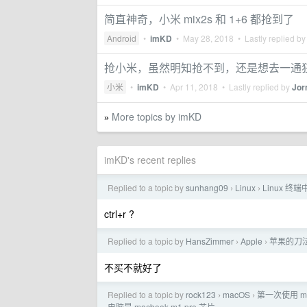
简直神奇，小米 mix2s 和 1+6 都抢到了
Android
•
imKD
•
May 28, 2018
• Lastly replied b
抢小米，虽然明知抢不到，还是想去一通
小米
•
imKD
•
Apr 11, 2018
• Lastly replied by
Jor
More topics by imKD
»
imKD's recent replies
Replied to a topic by
sunhang09
Linux
Linux 终
›
›
ctrl+r ?
Replied to a topic by
HansZimmer
Apple
苹果的刀
›
›
不买不就好了
Replied to a topic by
rock123
macOS
第一次使用 m
›
›
电脑是 macbook m1 pro 芯片