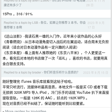
Replied to a topic by allen123890
你们的 iPhone 15 电池健
2024 年 11 月
›
28 日
康还有多少了
15Pro ，316 / 91%
Replied to a topic by LSB
各位，如果让你推荐 3 本书，你会
2023 年 9 月
›
17 日
推荐哪 3 本啊
《远山淡影》-我读石黑一雄的入门作，近年来小说作品的心头好
《青春燃烧》-从日本动漫角度切入战后的左翼运动，适合周末无负担
阅读（适合对日本动漫作品有一定兴趣的人阅读）
《东京本屋》-看上面有人推荐她的《东京八平米》，个人更爱这一
本，看完后对本地的书店做了一次「巡礼」，喜欢的书店，就要用真
金白银去支持。
Replied to a topic by brader
你们听音乐听什么音质的？
2023 年 8 月 15 日
›
刚好整理完 iTunes 音乐库就看到这帖子哈哈。
平常只听流行，流媒体听最高音质，本地文件一般是买 CD 或者下载
无损转 320K MP3 导入 iPod ，冷门乐手的话就 YouTube 扒下来直接
提取音轨，一般是 128K 的 AAC ，好点的 192K MP3 。
现在对音质已经不纠结了，保证随时能听到比较要紧。
More replies by imvividlee
»