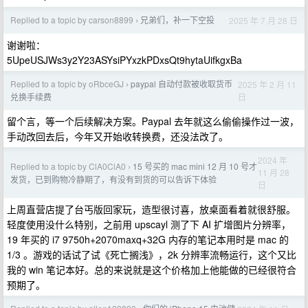
Replied to a topic by carson8899
兄弟们，补一下空投
2025 年 7 月 28 日
›
谢谢啦：
5UpeUSJWs3y2Y23ASYsiPYxzkPDxsQt9hytaUifkgxBa
Replied to a topic by oRbceGJ
paypal 自动付款被收取货币
2025 年 2 月 11
›
日
兑换手续费
留个言，等一个后续解决方案。Paypal 去年就这么偷偷操作过一波，
手动改回去后，今年又开始收转换费，还没法改了。
2024 年
Replied to a topic by ClA0ClA0
15 号买的 mac mini 12 月 10 号才
›
11 月 28
发货，已到购物冷静期了，有没有到货的可以告诉下体验
日
上周直营店提了台丐版回家玩，造型很讨喜，放桌面看着就很舒服。
轻度使用没什么特别，之前用 upscayl 测了下 AI 扩增图片分辨率，
19 年买的 i7 9750h+2070maxq+32G 内存的笔记本用时是 mac 的
1/3 。游戏的话试了试《死亡搁浅》，2k 分辨率流畅运行，这个又比
我的 win 笔记本好。总的来说就是这个价格加上他能做的已经很符合
预期了。