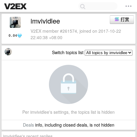
imvividlee
打赏
V2EX member #261574, joined on 2017-10-22
0.04
22:40:38 +08:00
Switch topics list
Per imvividlee's settings, the topics list is hidden
Deals
info, including closed deals, is not hidden
imvividlee's recent replies