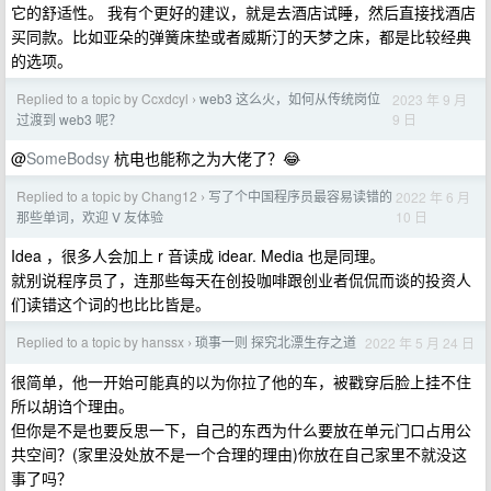
它的舒适性。 我有个更好的建议，就是去酒店试睡，然后直接找酒店
买同款。比如亚朵的弹簧床垫或者威斯汀的天梦之床，都是比较经典
的选项。
Replied to a topic by Ccxdcyl
web3 这么火，如何从传统岗位
2023 年 9 月
›
9 日
过渡到 web3 呢？
@
SomeBodsy
杭电也能称之为大佬了？😂
Replied to a topic by Chang12
写了个中国程序员最容易读错的
2022 年 6 月
›
10 日
那些单词，欢迎 V 友体验
Idea ，很多人会加上 r 音读成 idear. Media 也是同理。
就别说程序员了，连那些每天在创投咖啡跟创业者侃侃而谈的投资人
们读错这个词的也比比皆是。
Replied to a topic by hanssx
琐事一则 探究北漂生存之道
2022 年 5 月 24 日
›
很简单，他一开始可能真的以为你拉了他的车，被戳穿后脸上挂不住
所以胡诌个理由。
但你是不是也要反思一下，自己的东西为什么要放在单元门口占用公
共空间？(家里没处放不是一个合理的理由)你放在自己家里不就没这
事了吗？