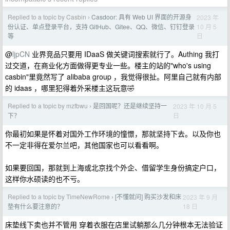
Replied to a topic by Casbin
Casdoor: 具有 Web UI 界面的开源身
2023 年
›
10 月 5
份认证、单点登录平台，支持 GitHub、Gitee、QQ、微信、钉钉登录
日
等
@
ljpCN
业界竞品只要用 IDaaS 做关键词搜索就行了。Authing 我打
过交道，在商业化方面做得更专业一些。楼主的站的"who's using
casbin"里竟然写了 alibaba group ，我觉得很扯。阿里自己就有内部
的 idaas ，哪里犯得着外采楼主这玩意🤣
Replied to a topic by mzfbwu
是回国呢？还是继续坚持一
2023 年 10 月 5
›
日
下？
你最初如果是怀着对国外工作环境的憧憬，那就坚持下去。以及你也
不一定非得在爱尔兰吧，其他国家也可以看看啊。
如果要回国，那就到上海或北京找个外企、借留学生身份搞定户口，
这样你水硕读的也不亏。
Replied to a topic by TimeNewRome
[不懂就问] 购买沙发和床
2023 年 9 月
›
18 日
垫有什么要注意的？
床垫线下卖也并不管用 穿着衣服在店里试躺那么几分钟根本无法验证