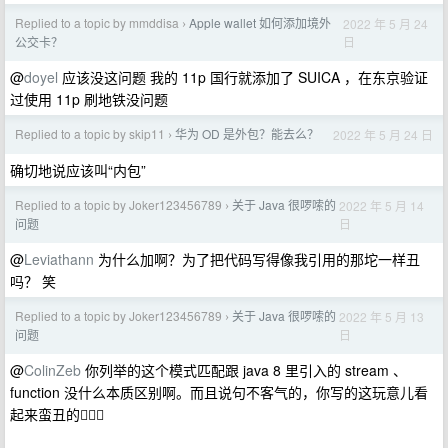
Replied to a topic by mmddisa
Apple wallet 如何添加境外
2022 年 5 月 24
›
日
公交卡？
@
doyel
应该没这问题 我的 11p 国行就添加了 SUICA ，在东京验证
过使用 11p 刷地铁没问题
Replied to a topic by skip11
华为 OD 是外包？能去么？
2022 年 5 月 24 日
›
确切地说应该叫“内包”
Replied to a topic by Joker123456789
关于 Java 很啰嗦的
2022 年 5 月 14
›
日
问题
@
Leviathann
为什么加啊？为了把代码写得像我引用的那坨一样丑
吗？ 笑
Replied to a topic by Joker123456789
关于 Java 很啰嗦的
2022 年 5 月 13
›
日
问题
@
ColinZeb
你列举的这个模式匹配跟 java 8 里引入的 stream 、
function 没什么本质区别啊。而且说句不客气的，你写的这玩意儿看
起来蛮丑的🤷🏻‍♀️