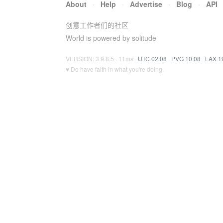
About
·
Help
·
Advertise
·
Blog
·
API
创意工作者们的社区
World is powered by solitude
VERSION: 3.9.8.5 · 11ms ·
UTC 02:08
·
PVG 10:08
·
LAX 1
♥ Do have faith in what you're doing.