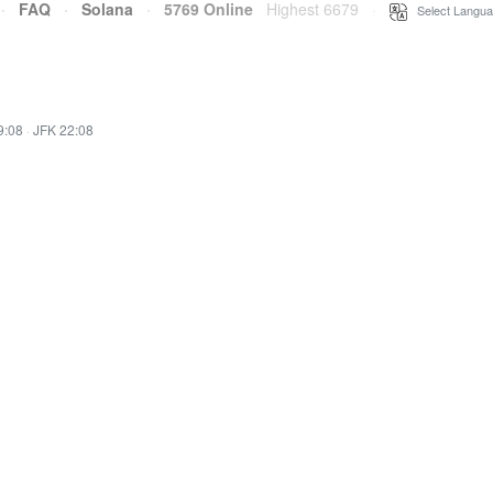
·
FAQ
·
Solana
·
5769 Online
Highest 6679
·
Select Langua
9:08
·
JFK 22:08