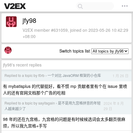
jfy98
V2EX member #631059, joined on 2023-05-26 10:42:29
+08:00
Switch topics list
jfy98's recent replies
Replied to a topic by f0rb
一个对比 JavaORM 框架的小仓库
1 月 26 日
›
有 mybatisplus 的代替挺好，看不惯 mp 贡献者里有个在 issue 里喷
人的还有官网文档那个广告的吃相
Replied to a topic by sayitagain
是不是用九宫格拼音的年轻
2024 年 8 月
›
29 日
人越来越少了
98 年的还在九宫格，九宫格的问题是有时候候选词会太多翻页很麻
烦，所以我九宫格+手写