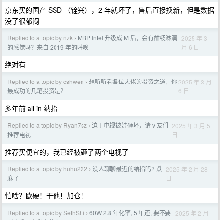
京东买的国产 SSD （铨兴），2 年就坏了，售后直接换新，但是数据
没了很郁闷
Replied to a topic by nzk
MBP Intel 升级成 M 后，会有酣畅淋漓
2025 年 3
›
月 6 日
的感觉吗？来自 2019 年的呼唤
绝对有
Replied to a topic by cshwen
想听听看各位大佬的投资之道，你
2025 年 3 月
›
6 日
最成功的几笔投资是？
多年前 all in 纳指
Replied to a topic by Ryan7sz
迫于电视被娃砸坏，请 v 友们
2025 年 3 月 5
›
日
推荐电视
推荐买便宜的，我已经被砸了两个电视了
Replied to a topic by huhu222
没人聊聊最近的纳指吗? 跌
2025 年 2 月 28
›
日
麻了
怕啥？欧硬！干他！加仓！
Replied to a topic by SethShi
60W 2.8 年化率, 5 年还, 要不要
2025 年 2 月
›