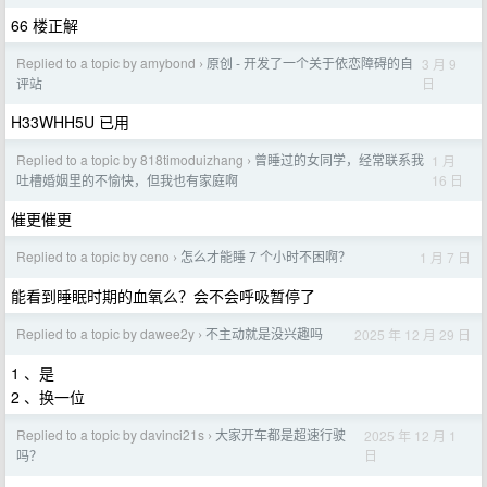
66 楼正解
Replied to a topic by amybond
原创 - 开发了一个关于依恋障碍的自
3 月 9
›
日
评站
H33WHH5U 已用
Replied to a topic by 818timoduizhang
曾睡过的女同学，经常联系我
1 月
›
16 日
吐槽婚姻里的不愉快，但我也有家庭啊
催更催更
Replied to a topic by ceno
怎么才能睡 7 个小时不困啊？
1 月 7 日
›
能看到睡眠时期的血氧么？会不会呼吸暂停了
Replied to a topic by dawee2y
不主动就是没兴趣吗
2025 年 12 月 29 日
›
1 、是
2 、换一位
Replied to a topic by davinci21s
大家开车都是超速行驶
2025 年 12 月 1
›
日
吗？