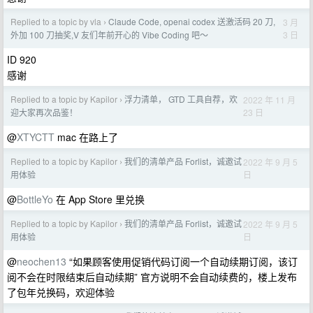
Replied to a topic by vla
Claude Code, openai codex 送激活码 20 刀,
3 月
›
3 日
外加 100 刀抽奖,V 友们年前开心的 Vibe Coding 吧～
ID 920
感谢
Replied to a topic by Kapilor
浮力清单， GTD 工具自荐，欢
2022 年 11 月
›
23 日
迎大家再次品鉴！
@
XTYCTT
mac 在路上了
Replied to a topic by Kapilor
我们的清单产品 Forlist，诚邀试
2022 年 9 月 5
›
日
用体验
@
BottleYo
在 App Store 里兑换
Replied to a topic by Kapilor
我们的清单产品 Forlist，诚邀试
2022 年 9 月 5
›
日
用体验
@
neochen13
“如果顾客使用促销代码订阅一个自动续期订阅，该订
阅不会在时限结束后自动续期” 官方说明不会自动续费的，楼上发布
了包年兑换码，欢迎体验