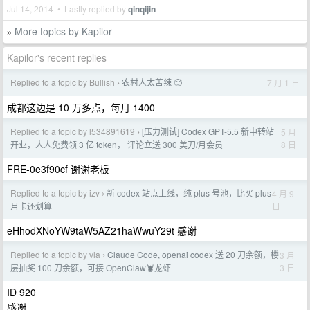
Jul 14, 2014 • Lastly replied by
qinqijin
More topics by Kapilor
»
Kapilor's recent replies
Replied to a topic by Bullish
农村人太苦辣 🥵
7 月 1 日
›
成都这边是 10 万多点，每月 1400
Replied to a topic by l534891619
[压力测试] Codex GPT-5.5 新中转站
5 月
›
8 日
开业，人人免费领 3 亿 token， 评论立送 300 美刀/月会员
FRE-0e3f90cf 谢谢老板
Replied to a topic by izv
新 codex 站点上线，纯 plus 号池，比买 plus
4 月 9
›
日
月卡还划算
eHhodXNoYW9taW5AZ21haWwuY29t 感谢
Replied to a topic by vla
Claude Code, openai codex 送 20 刀余额，楼
3 月
›
3 日
层抽奖 100 刀余额，可接 OpenClaw🦞龙虾
ID 920
感谢