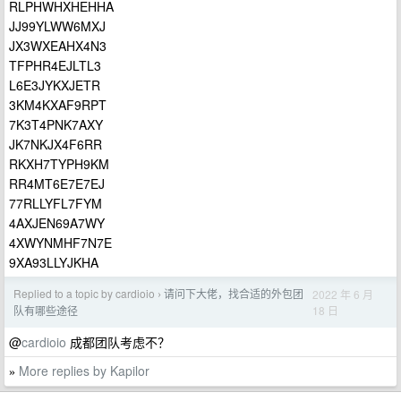
RLPHWHXHEHHA
JJ99YLWW6MXJ
JX3WXEAHX4N3
TFPHR4EJLTL3
L6E3JYKXJETR
3KM4KXAF9RPT
7K3T4PNK7AXY
JK7NKJX4F6RR
RKXH7TYPH9KM
RR4MT6E7E7EJ
77RLLYFL7FYM
4AXJEN69A7WY
4XWYNMHF7N7E
9XA93LLYJKHA
Replied to a topic by cardioio
请问下大佬，找合适的外包团
2022 年 6 月
›
18 日
队有哪些途径
@
cardioio
成都团队考虑不？
More replies by Kapilor
»