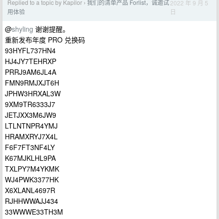
Replied to a topic by Kapilor
我们的清单产品 Forlist，诚邀试
2022 年 9 月 5
›
日
用体验
@
shyling
谢谢提醒。
重新发布年度 PRO 兑换码
93HYFL737HN4
HJ4JY7TEHRXP
PRRJ9AM6JL4A
FMN9RMJXJT6H
JPHW3HRXAL3W
9XM9TR6333J7
JETJXX3M6JW9
LTLNTNPR4YMJ
HRAMXRYJ7X4L
F6F7FT3NF4LY
K67MJKLHL9PA
TXLPY7M4YKMK
WJ4PWK3377HK
X6XLANL4697R
RJHHWWAJJ434
33WWWE33TH3M