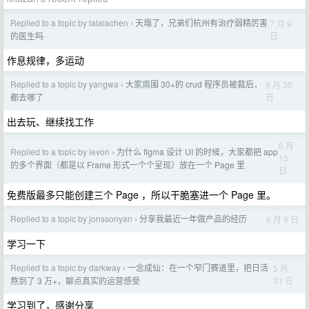
Replied to a topic by lalalachen
天塌了，兄弟们杭州有治疗弱精厉害
7 月 9
›
日
的医生吗
作息规律，多运动
Replied to a topic by yangwa
大家周围 30+的 crud 程序员被裁后，
6 月 30
›
日
都去哪了
出去玩、继续找工作
6 月
Replied to a topic by levon
为什么 figma 设计 UI 的时候，大家都把 app
›
15
的多个界面（都是以 Frame 形式一个个呈现）放在一个 Page 里
日
免费版最多只能创建三个 Page ，所以干脆塞进一个 Page 里。
Replied to a topic by jonssonyan
分享我最近一年做产品的经历
6 月 5 日
›
学习一下
Replied to a topic by darkway
一念成仙：在一个窄门赛道里，把日活
5 月
›
31 日
熬到了 3 万+，聊点真实的运营感受
学习到了，感谢分享