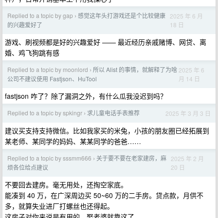
Replied to a topic by gap
感觉这年头打游戏还是个比较健康
2025 年 6 月
›
18 日
的兴趣爱好了
游戏、刷视频都是好的兴趣爱好 —— 最近经历亲戚赌博、网贷、离
婚、鸡飞狗跳有感
Replied to a topic by moonlord
所以 Alist 的事情，就解释了为啥
2025 年 6
›
月 14 日
公司不建议使用 Fastjson、HuTool
fastjson 咋了？除了漏洞之外，有什么瓜我没迟到吗？
Replied to a topic by spkingr
求儿童电话手表推荐
2025 年 3 月 3 日
›
建议买支持支持微信。比如我家买的米兔，小孩的朋友圈已经拓展到
某老师、某同学的妈妈、某某同学的爸爸……
Replied to a topic by sssmm666
关于要不要在老家建房，麻
2025 年 2 月
›
20 日
烦各位给点建议
不要回去建房。毫无用处，还掏空家底。
能凑到 40 万，在广深周边买 50~60 万的二手房。贷点款，月供不
多，就算失业进厂打螺丝也还得起。
这房子对你来说是有用的，娶老婆就靠这了。