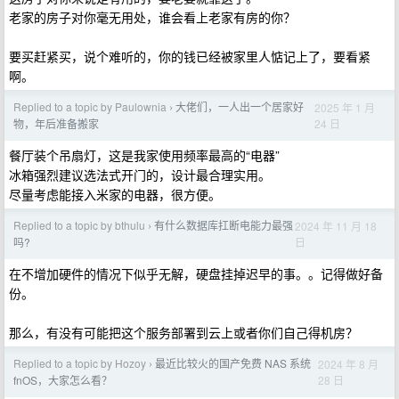
老家的房子对你毫无用处，谁会看上老家有房的你？
要买赶紧买，说个难听的，你的钱已经被家里人惦记上了，要看紧
啊。
Replied to a topic by Paulownia
大佬们，一人出一个居家好
2025 年 1 月
›
24 日
物，年后准备搬家
餐厅装个吊扇灯，这是我家使用频率最高的“电器”
冰箱强烈建议选法式开门的，设计最合理实用。
尽量考虑能接入米家的电器，很方便。
Replied to a topic by bthulu
有什么数据库扛断电能力最强
2024 年 11 月 18
›
日
吗?
在不增加硬件的情况下似乎无解，硬盘挂掉迟早的事。。记得做好备
份。
那么，有没有可能把这个服务部署到云上或者你们自己得机房？
Replied to a topic by Hozoy
最近比较火的国产免费 NAS 系统
2024 年 8 月
›
28 日
fnOS，大家怎么看？