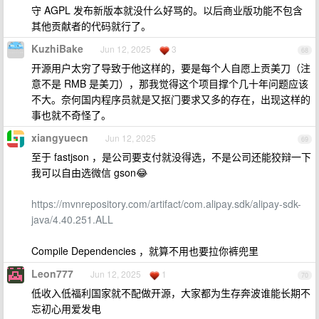
守 AGPL 发布新版本就没什么好骂的。以后商业版功能不包含
其他贡献者的代码就行了。
KuzhiBake
Jun 12, 2025
3
68
开源用户太穷了导致于他这样的，要是每个人自愿上贡美刀（注
意不是 RMB 是美刀），那我觉得这个项目撑个几十年问题应该
不大。奈何国内程序员就是又抠门要求又多的存在，出现这样的
事也就不奇怪了。
xiangyuecn
Jun 12, 2025
69
至于 fastjson ，是公司要支付就没得选，不是公司还能狡辩一下
我可以自由选微信 gson😂
https://mvnrepository.com/artifact/com.alipay.sdk/alipay-sdk-
java/4.40.251.ALL
Compile Dependencies ，就算不用也要拉你裤兜里
Leon777
Jun 12, 2025
1
70
低收入低福利国家就不配做开源，大家都为生存奔波谁能长期不
忘初心用爱发电