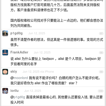
版权方找我客户打官司索赔几十万，后面虽然法院未支持版权
方，客户准备资料请律师也花了不少钱。
国内版权维权公司找对手只要能沾上一点边的，他们都会想办法
列为共同被告。
p1gd0g
Jun 12, 2025
97
虽然不清楚作者的想法，但这真是一件很遗憾的事。变现的方式
很多。
FrankAdler
Jun 12, 2025
98
说 alist 为什么要扯上 fastjson ，alist 是个人项目，fastjson 好
歹挂着阿里的名字
skiy
Jun 12, 2025 via iPhone
99
@
moonlord
我有说不能评价吗？白嫖的用户怎么不能评价呢。
我只是好奇你为 alist 作出了哪些贡献？ star ？
iorilu
Jun 12, 2025
100
@
p1gd0g
直接卖掉是最省心的, 其他要么还要投入钱, 要么还要
投入时间