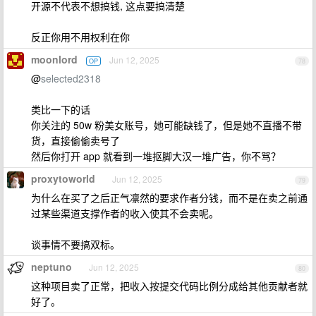
开源不代表不想搞钱, 这点要搞清楚
反正你用不用权利在你
moonlord
Jun 12, 2025
OP
78
@
selected2318
类比一下的话
你关注的 50w 粉美女账号，她可能缺钱了，但是她不直播不带
货，直接偷偷卖号了
然后你打开 app 就看到一堆抠脚大汉一堆广告，你不骂？
proxytoworld
Jun 12, 2025
79
为什么在买了之后正气凛然的要求作者分钱，而不是在卖之前通
过某些渠道支撑作者的收入使其不会卖呢。
谈事情不要搞双标。
neptuno
Jun 12, 2025
80
这种项目卖了正常，把收入按提交代码比例分成给其他贡献者就
好了。