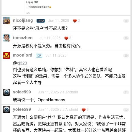
nicoljiang
Jun 11, 2025
2
PRO
18
还不是这些“用户”养不起人家？
tomczhen
Jun 11, 2025
3
19
开源是权利不是义务。自由也有代价。
moonlord
Jun 11, 2025
OP
20
@
cj323
倒也没有这么单纯，你想加 “佐料”，其它人也在看着呢
这种 “制衡” 的效果，需要一个多人协作式的团队，不能只由发
起者一个人主导
yolee599
Jun 11, 2025 via Android
21
我再说一个：OpenHarmony
yolee599
Jun 11, 2025 via Android
6
22
开源为什么要用户“养”？我认为真正的开源是，作者生活无忧，
然后瞎折腾，觉得还挺有意思的，对大家说：“我做了一个非常
棒的东西，大家快来一起玩”。大家就一起让这个东西越来越好