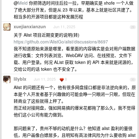
@
Meld
你把筛选时间往后拉一拉，早期确实是 xhofe 一个人做
了绝大部分开发，但是从 23 年以来，基本上就是社区共建了。
相当多的开源项目都是这种发展历程
xuejianxianzun
Jun 11, 2025
29
关于 Alist 项目近期变更的说明(转)
https://github.com/AlistGo/alist/discussions/8697
我不知道原始来源是哪里，看里面的内容确实是会对用户端数据
进行收集：文件列表浏览、WebDAV 访问、在线预览、文件下
载、用户登录。何况 AList 获取 token 的 API 本来就是闭源的，
交给公司的话 token 也不安全了。
lilyblx
Jun 11, 2025
8
30
Alist 的问题还有一个，他有很多网盘接口都是非法逆向来的，原
本是个人开发者基于兴趣做的可能会睁一只眼闭一只眼，但现在
转商业了这些就得上秤了。
而正经对接网盘，强如网易搞的爆米花都拖了那么久，我不觉得
他们这小公司有能力做到。
那问题来了，贵州不够的动机是什么？他知道 alist 盈利的量很
低，用户画像白嫖居多，且明知有高法律风险为什么要收购 alist