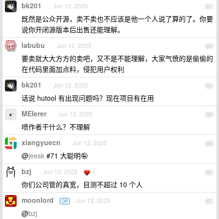
bk201
Jun 12, 2025
81
既然是公众开源，卖不卖也不应该是他一个人说了算的了。你要
说你开闭源版本后出售还能理解。
labubu
Jun 12, 2025
82
要卖就大大方方的卖吧，又不是不能理解，大家气愤的是偷偷的
在代码里面加点料，侵犯用户权利
bk201
Jun 12, 2025
83
话说 hutool 有出现问题吗？现在项目有在用
MEIerer
Jun 12, 2025
84
喷作者干什么？不理解
xiangyuecn
Jun 12, 2025
85
@
jeesk
#71 大聪明🤪
bzj
Jun 12, 2025
1
86
你们公司管的真宽，目测不超过 10 个人
moonlord
Jun 12, 2025
OP
87
@
bzj