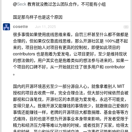
@
Seck
教育就没教过怎么团队合作，不可能有小组
国足那鸟样子也是这个原因
cosette
Jun 11, 2025
55
很多事情如果使用底线思维来看，自罚三杯甚至什么都不做都是
合理的，但如果仅仅靠底线思维，那么开源社区是 100%建不起
来的，项目创始人对项目有更高的控制权，即便如此项目的
contributors 也是抱着为爱发电，让项目更好，至少是维持现状
的想法做的，用户其实也是抱着类似的想法参与进来的，如果一
个项目的口碑不好，从一开始就拦住了很多用户和 contributor
。
国内的开源环境恶劣至少一部分源自人心，就像拿着别人 MIT
授权的项目去收费一样，完全合理合法，但大部分时候依然会被
鄙视和口诛笔伐，开源社区的本质是为爱发电，永远不可能变，
变得只是人。既做开源又能赚钱的事情很少，就跟做自己爱做的
事情还能赚钱一样，老牌的开源项目大都靠捐赠、基金会等等方
式维持，目的也是不想为开源事业本身带来影响，开发者受限于
精力和经济压力等等难以为继的时候，或者找到了买家，给得太
多的时候，至少和社区可以坦诚交流，一次事件可能影响的只是