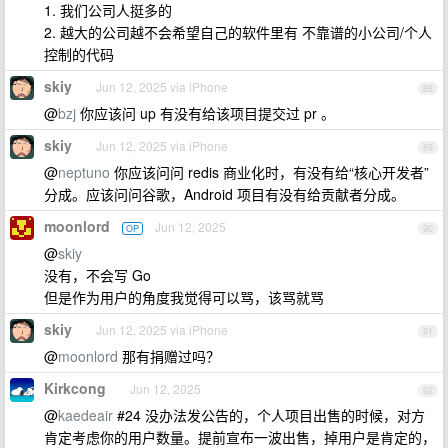
1. 我们公司人挺多的
2. 越大的公司越不会希望自己的软件里有 不靠谱的小公司/个人
控制的代码
skiy
Jun 12, 2025 via iPhone
88
@
bzj
你应该问 up 有没有给该项目提交过 pr 。
skiy
Jun 12, 2025 via iPhone
89
@
neptuno
你应该问问 redis 商业化时，有没有给“核心开发者”
分成。应该问问谷歌，Android 项目有没有给贡献者分成。
moonlord
Jun 12, 2025
OP
90
@
skiy
没有，不会写 Go
但是作为用户的角度我觉得可以骂，该骂就骂
skiy
Jun 12, 2025 via iPhone
91
@
moonlord
那有捐赠过吗？
Kirkcong
Jun 12, 2025
92
@
kaedeair
#24 没办法发公告的，个人项目出售的时候，对方
肯定考虑你的用户数量。提前宣布一波出售，掉用户是肯定的，