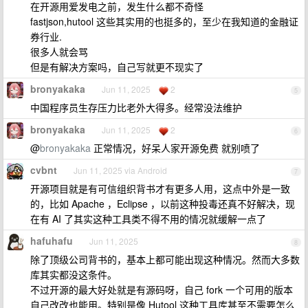
在开源用爱发电之前，发生什么都不奇怪
fastjson,hutool 这些其实用的也挺多的，至少在我知道的金融证
券行业.
很多人就会骂
但是有解决方案吗，自己写就更不现实了
bronyakaka
Jun 11, 2025
2
5
中国程序员生存压力比老外大得多。经常没法维护
bronyakaka
Jun 11, 2025
2
6
@
bronyakaka
正常情况，好呆人家开源免费 就别喷了
cvbnt
Jun 11, 2025 via Android
7
开源项目就是有可信组织背书才有更多人用，这点中外是一致
的，比如 Apache ，Eclipse ，以前这种投毒还真不好解决，现
在有 AI 了其实这种工具类不得不用的情况就缓解一点了
hafuhafu
Jun 11, 2025
8
除了顶级公司背书的，基本上都可能出现这种情况。然而大多数
库其实都没这条件。
不过开源的最大好处就是有源码呀，自己 fork 一个可用的版本
自己改改也能用。特别是像 Hutool 这种工具库甚至不需要怎么