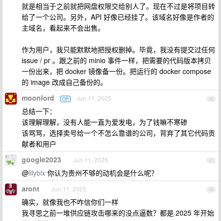
就是相当于之前就把网盘权限交给别人了。现在不过是将项目转
给了一个公司。另外，API 好像已经挂了。该域名好像是作者的
主域名，看起来不会出售。
作为用户，我只能默默地把授权删掉。毕竟，我没有提交过任何
issue / pr 。跟之前的 minio 事件一样，把需要的代码版本拷贝
一份出来，把 docker 镜像备一份。把运行的 docker compose
的 image 改成自己备份的。
moonlord
Jun 11, 2025
OP
46
总结一下：
该理解理解，没有人能一直为爱发电，为了钱嘛不寒碜
该骂骂，选择卖号给一个不怎么靠谱的公司，背弃了其它代码贡
献者和用户
google2023
Jun 11, 2025
47
@
lilyblx
你认为贵州不够的动机会是什么呢？
aront
Jun 11, 2025
48
确实，就像我也不咋信你们一样
我寻思之前一堆供应链攻击哪来的没点逼数？都是 2025 年开始