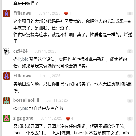
真是白嫖惯了
Ffffanwu
Jun 11, 2025
1
36
这个项目的大部分代码是社区贡献的，你把他人的劳动成果一转
手就卖了，是赚钱，信誉没了。
往供应链投毒这事，就是不把项目卖了，性质也是一样的，烂透
了。
cz5424
Jun 11, 2025
37
@
lilyblx
赞同这个说法，实际作者也很难拿来盈利，能卖掉的
话，如果是我来做选择也可能会选择卖。
Ffffanwu
Jun 11, 2025
38
卖项目没问题，只把你自己写代码的卖了，他人无偿贡献的请删
除。
borsalinolllll
Jun 11, 2025
39
@
lilyblx
那自然是灰黑产啦
zigzigone
Jun 11, 2025
4
40
又想绑架开源了，开源并没有任何承诺，代码不都给你了嘛，
fork 一个改去吧 。一堆引流狗，faker.js 不就是前车之鉴，alist