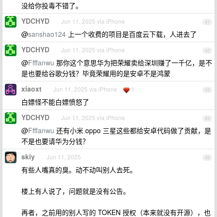
没给你投毒不错了。
YDCHYD
Jun 11, 2025 via iPhone
41
@
sanshao124
上一个收费的项目是百度云下载，人进去了
YDCHYD
Jun 11, 2025 via iPhone
42
@
Ffffanwu
那你这个意思华为把荣耀卖给深圳赚了一千亿，是不
是也要给谷歌分钱？毕竟荣耀用的是安卓不是鸿蒙
xiaoxt
Jun 11, 2025 via iPhone
1
43
白嫖怪不能白嫖愤怒了
YDCHYD
Jun 11, 2025 via iPhone
44
@
Ffffanwu
还有小米 oppo 三星这些都给安卓代码做了贡献，是
不是也要请华为分钱？
skiy
Jun 11, 2025
45
有些人嘴真的臭。动不动叫别人去死。
楼上有人说了，问题就是没有公告。
再者，之前用的别人写的 TOKEN 授权（本来就没有开源），也