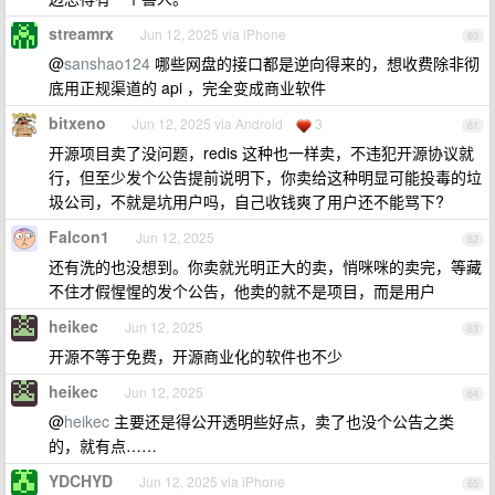
streamrx
Jun 12, 2025 via iPhone
60
@
sanshao124
哪些网盘的接口都是逆向得来的，想收费除非彻
底用正规渠道的 api ，完全变成商业软件
bitxeno
Jun 12, 2025 via Android
3
61
开源项目卖了没问题，redis 这种也一样卖，不违犯开源协议就
行，但至少发个公告提前说明下，你卖给这种明显可能投毒的垃
圾公司，不就是坑用户吗，自己收钱爽了用户还不能骂下?
Falcon1
Jun 12, 2025
62
还有洗的也没想到。你卖就光明正大的卖，悄咪咪的卖完，等藏
不住才假惺惺的发个公告，他卖的就不是项目，而是用户
heikec
Jun 12, 2025
63
开源不等于免费，开源商业化的软件也不少
heikec
Jun 12, 2025
64
@
heikec
主要还是得公开透明些好点，卖了也没个公告之类
的，就有点……
YDCHYD
Jun 12, 2025 via iPhone
65