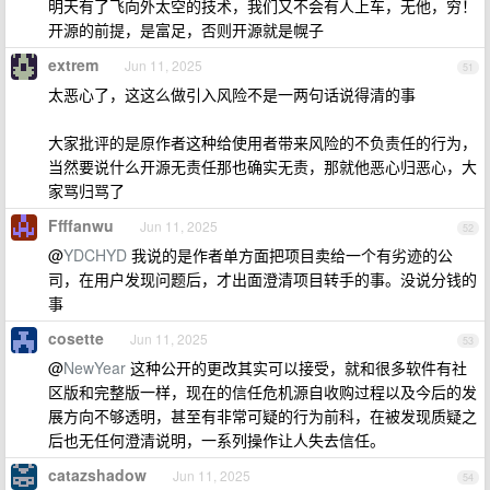
明天有了飞向外太空的技术，我们又不会有人上车，无他，穷！
开源的前提，是富足，否则开源就是幌子
extrem
Jun 11, 2025
51
太恶心了，这这么做引入风险不是一两句话说得清的事
大家批评的是原作者这种给使用者带来风险的不负责任的行为，
当然要说什么开源无责任那也确实无责，那就他恶心归恶心，大
家骂归骂了
Ffffanwu
Jun 11, 2025
52
@
YDCHYD
我说的是作者单方面把项目卖给一个有劣迹的公
司，在用户发现问题后，才出面澄清项目转手的事。没说分钱的
事
cosette
Jun 11, 2025
53
@
NewYear
这种公开的更改其实可以接受，就和很多软件有社
区版和完整版一样，现在的信任危机源自收购过程以及今后的发
展方向不够透明，甚至有非常可疑的行为前科，在被发现质疑之
后也无任何澄清说明，一系列操作让人失去信任。
catazshadow
Jun 11, 2025
54