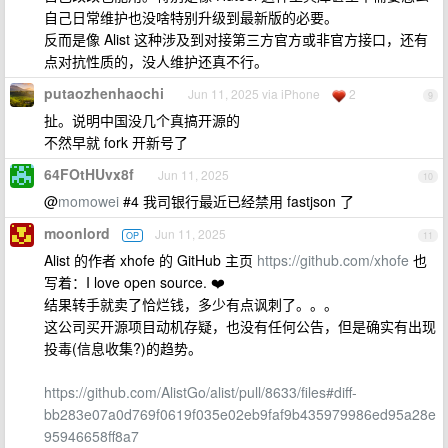
自己日常维护也没啥特别升级到最新版的必要。
反而是像 Alist 这种涉及到对接第三方官方或非官方接口，还有
点对抗性质的，没人维护还真不行。
putaozhenhaochi
Jun 11, 2025 via iPhone
2
9
扯。说明中国没几个真搞开源的
不然早就 fork 开新号了
64FOtHUvx8f
Jun 11, 2025
10
@
momowei
#4 我司银行最近已经禁用 fastjson 了
moonlord
Jun 11, 2025
OP
11
Alist 的作者 xhofe 的 GitHub 主页
https://github.com/xhofe
也
写着：I love open source. ❤️
结果转手就卖了恰烂钱，多少有点讽刺了。。。
这公司买开源项目动机存疑，也没有任何公告，但是确实有出现
投毒(信息收集?)的趋势。
https://github.com/AlistGo/alist/pull/8633/files#diff-
bb283e07a0d769f0619f035e02eb9faf9b435979986ed95a28e
95946658ff8a7