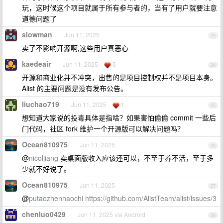
玩，这时候这个项目就属于所有参与者的，当有了用户就要注意
道德问题了
slowman
Jun 11, 2025
23
卖了不影响开源啊,这些用户真恶心
kaedeair
Jun 11, 2025
5
24
开源和商业化并不冲突，出售的是项目控制权并不是项目本身。
Alist 的主要问题是没有发布公告。
liuchao719
Jun 11, 2025
1
25
想知道大家说的投毒具体是指啥？如果害怕偷偷 commit 一些后
门代码，社区 fork 维护一个开源版可以解决问题吗？
Ocean810975
Jun 11, 2025
26
@
nicoljiang
卖桌面版收入应该还可以，不至于养不活，至于多
少就不好说了。
Ocean810975
Jun 11, 2025
27
@
putaozhenhaochi
https://github.com/AlistTeam/alist/issues/3
chenluo0429
Jun 11, 2025 via Android
28