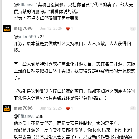
@
Ffffanwu
“卖项目没问题，只把你自己写代码的卖了，他人无
偿贡献的请删除。”看看你说的话。
华为咋不把安卓代码删了再卖荣耀
msg7086
Jun 12, 2025
1
66
@
yolee599
#22
开源，原本就是要做成社区支持项目，人人贡献，人人获得回
报。
有一些人倒是特别喜欢搞商业化开源项目，美其名曰开源，实际
上最终目标是把项目转手卖钱，我觉得算是非常畸形的开源模式
了。
（特别是这种靠逆向接口起家的项目，我都不知道这到底应该判
非法侵入计算机信息系统罪还是侵犯著作权罪。）
msg7086
Jun 12, 2025
1
67
@
Ffffanwu
#38
他本质上不是卖代码，而是卖项目控制权，卖的是用户。
代码是开源的，反而卖不卖都不影响，你 fork 出来一份你也可
以拿去卖（只不过没人会买罢了）。只要新的作者/公司继续遵