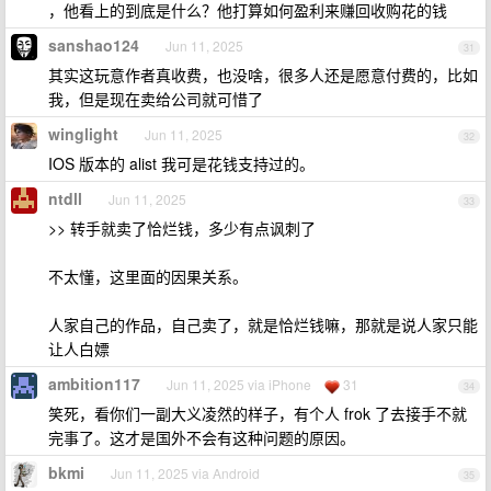
，他看上的到底是什么？他打算如何盈利来赚回收购花的钱
sanshao124
Jun 11, 2025
31
其实这玩意作者真收费，也没啥，很多人还是愿意付费的，比如
我，但是现在卖给公司就可惜了
winglight
Jun 11, 2025
32
IOS 版本的 alist 我可是花钱支持过的。
ntdll
Jun 11, 2025
33
>> 转手就卖了恰烂钱，多少有点讽刺了
不太懂，这里面的因果关系。
人家自己的作品，自己卖了，就是恰烂钱嘛，那就是说人家只能
让人白嫖
ambition117
Jun 11, 2025 via iPhone
31
34
笑死，看你们一副大义凌然的样子，有个人 frok 了去接手不就
完事了。这才是国外不会有这种问题的原因。
bkmi
Jun 11, 2025 via Android
35