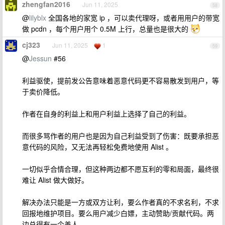
zhengfan2016
Jun 11, 2025
58
@
lilyblx
全国各地的家宽 ip ，可以卖代理呀，或者用用户的带宽
做 pcdn ，每个用户用个 0.5M 上行，总量也是很大的
cj323
Jun 11, 2025
1
59
@
Jessun
#56
利益驱使，提前发公告意味着恶意代码更不容易散发到用户，等
于卖价降低。
作者在自身的利益上和用户利益上选择了自己的利益。
而很多骂作者的用户也是因为自己利益受到了伤害：既要承担恶
意代码的风险，又无法再轻松免费地使用 Alist 。
一切似乎合情合理，但这种两边都不愿互利的零和局面，最终很
难让 Alist 做大做好。
解决办法只能是一方或双方让利，要么作者真的不求名利，不求
回报地维护项目。要么用户减少白嫖，主动赞助/贡献代码。两
边总得有一个善人。