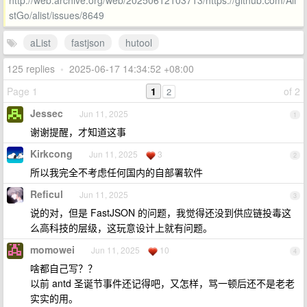
http://web.archive.org/web/20250612103713/https://github.com/Ali
stGo/alist/issues/8649
aList
fastjson
hutool
125 replies
•
2025-06-17 14:34:52 +08:00
Page 1
1
of 2
2
Jessec
Jun 11, 2025
1
谢谢提醒，才知道这事
Kirkcong
Jun 11, 2025
3
2
所以我完全不考虑任何国内的自部署软件
Reficul
Jun 11, 2025
3
说的对，但是 FastJSON 的问题，我觉得还没到供应链投毒这
么高科技的层级，这玩意设计上就有问题。
momowei
Jun 11, 2025
10
4
啥都自己写？？
以前 antd 圣诞节事件还记得吧，又怎样，骂一顿后还不是老老
实实的用。