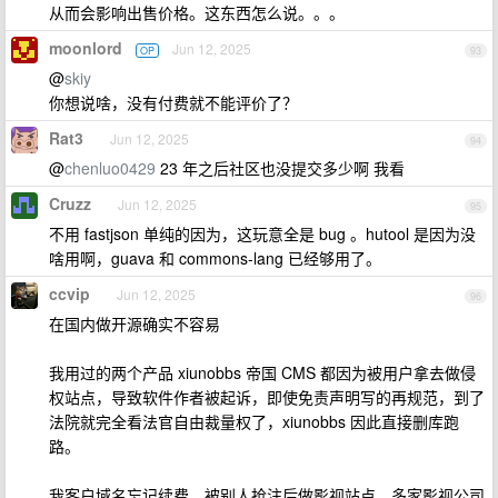
从而会影响出售价格。这东西怎么说。。。
moonlord
Jun 12, 2025
OP
93
@
skiy
你想说啥，没有付费就不能评价了？
Rat3
Jun 12, 2025
94
@
chenluo0429
23 年之后社区也没提交多少啊 我看
Cruzz
Jun 12, 2025
95
不用 fastjson 单纯的因为，这玩意全是 bug 。hutool 是因为没
啥用啊，guava 和 commons-lang 已经够用了。
ccvip
Jun 12, 2025
96
在国内做开源确实不容易
我用过的两个产品 xiunobbs 帝国 CMS 都因为被用户拿去做侵
权站点，导致软件作者被起诉，即使免责声明写的再规范，到了
法院就完全看法官自由裁量权了，xiunobbs 因此直接删库跑
路。
我客户域名忘记续费，被别人抢注后做影视站点，多家影视公司