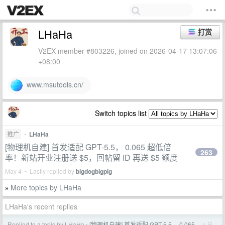
LHaHa
打赏
V2EX member #803226, joined on 2026-04-17 13:07:06
+08:00
www.msutools.cn/
Switch topics list
推广
•
LHaHa
[物理机自建] 首发适配 GPT-5.5， 0.065 超低倍
263
率！新站开业注册送 $5，回帖留 ID 再送 $5 额度
May 4 • Lastly replied by
bigdogbigpig
More topics by LHaHa
»
LHaHa's recent replies
Replied to a topic by LHaHa
[物理机自建] 首发适配 GPT-5.5， 0.065
4 月