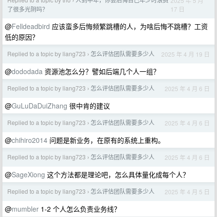
2025 年 5 月
›
17 日
了很多光阴吗？
@
Felldeadbird
应该蛮多后悔频繁跳槽的人，为啥后悔不跳槽？工资
低的原因？
Replied to a topic by liang723
怎么评估团队需要多少人
2025 年 4 月 19 日
›
@
dododada
资源池怎么分？譬如后端几个人一组？
Replied to a topic by liang723
怎么评估团队需要多少人
2025 年 4 月 6 日
›
@
GuLuDaDuiZhang
很中肯的建议
Replied to a topic by liang723
怎么评估团队需要多少人
2025 年 4 月 6 日
›
@
chihiro2014
问题是新业务，在原有的系统上重构。
Replied to a topic by liang723
怎么评估团队需要多少人
2025 年 4 月 6 日
›
@
SageXiong
这个方法都是理论吧，怎么具体量化成每个人？
Replied to a topic by liang723
怎么评估团队需要多少人
2025 年 4 月 5 日
›
@
mumbler
1-2 个人怎么负责业务线？