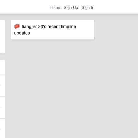
Home
Sign Up
Sign In
liangjie123's recent timeline
updates