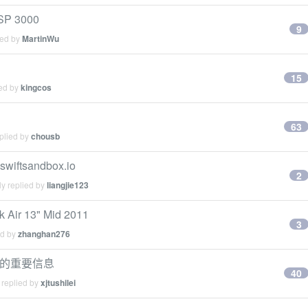
P 3000
9
ied by
MartinWu
15
ied by
kingcos
63
plied by
chousb
ftsandbox.io
2
y replied by
liangjie123
ir 13" Mid 2011
3
ed by
zhanghan276
 帐号的重要信息
40
 replied by
xjtushilei