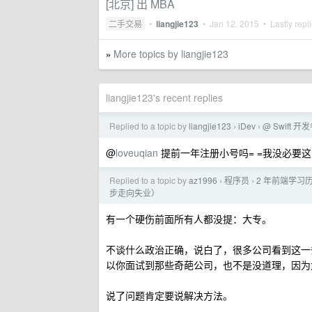
[北京] 出 MBA
二手交易
•
liangjie123
•
Jan 12, 2015
• Lastly repl
More topics by liangjie123
»
liangjie123's recent replies
Replied to a topic by
liangjie123
iDev
@ Swif
›
›
@
loveuqian
提前一年注册小号吗= =我没必要
Replied to a topic by
az1996
程序员
2 年前端学习
›
›
步走向失业）
有一个硬伤前面所有人都没提：大专。
不谈什么政治正确，说白了，很多公司看到这一条就
以你面试到那些奇葩公司，也不是没道理，因为
说了问题肯定要说解决方法。