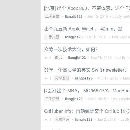
[北京] 出个 Xbox 360，不带体感，送个 PS
二手交易
•
liangjie123
•
Jun 15, 2016
• Lastly repl
出个九五新 Apple Watch， 42mm，黑
二手交易
•
liangjie123
•
Oct 10, 2015
• Lastly repl
众筹一次技术大会，如何？
9
iDev
•
liangjie123
•
Sep 28, 2015
• Lastly re
分享一个高质量的英文 Swift newsletter： swi
1
分享发现
•
liangjie123
•
Aug 17, 2015
• Lastl
[北京] 出个 MBA， MC965ZP/A - MacBook A
二手交易
•
liangjie123
•
Mar 9, 2015
• Lastly repli
GitHuber.info：自动统计某个 GitHub
1
分享创造
•
liangjie123
•
Jan 2, 2018
• Lastly