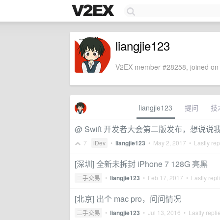
liangjie123
V2EX member #28258, joined on 
liangjie123
提问
技
@ Swift 开发者大会第二版发布，想说
7
iDev
•
liangjie123
•
May 2, 2017
• Lastly rep
[深圳] 全新未拆封 iPhone 7 128G 亮黑
二手交易
•
liangjie123
•
Feb 17, 2017
• Lastly repl
[北京] 出个 mac pro，问问情况
二手交易
•
liangjie123
•
Jul 13, 2016
• Lastly repli