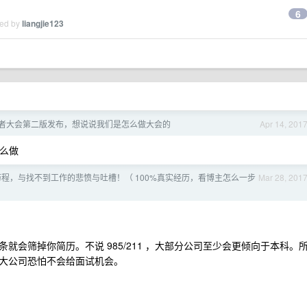
6
ied by
liangjie123
t 开发者大会第二版发布，想说说我们是怎么做大会的
Apr 14, 201
这么做
历程，与找不到工作的悲愤与吐槽！（ 100%真实经历，看博主怎么一步
Mar 28, 201
会筛掉你简历。不说 985/211 ，大部分公司至少会更倾向于本科。
大公司恐怕不会给面试机会。