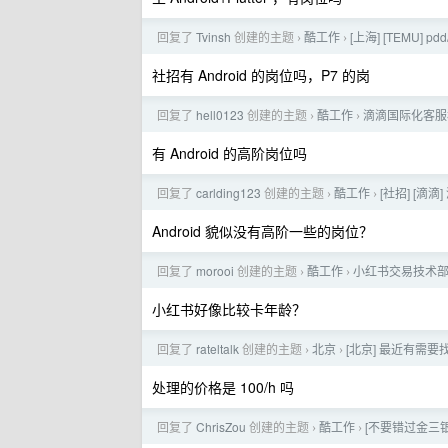
回复了
Tvinsh
创建的主题
酷工作
[上海] [TEMU]
›
›
社招有 Android 的岗位吗，P7 的岗
回复了
hell0123
创建的主题
酷工作
滴滴国际化客服
›
›
有 Android 的高阶岗位吗
回复了
carlding123
创建的主题
酷工作
[社招] [滴滴
›
›
Android 貌似没有高阶一些的岗位？
回复了
morooi
创建的主题
酷工作
小红书交易技术
›
›
小红书好像比较卡年龄？
回复了
rateltalk
创建的主题
北京
[北京] 最近有需
›
›
处理的价格是 100/h 吗
回复了
ChrisZou
创建的主题
酷工作
[不要错过金三银四]
›
›