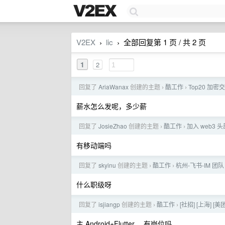
V2EX
lic
全部回复第 1 页 / 共 2 页
›
›
1
2
回复了
AriaWanax
创建的主题
酷工作
Top20 加密
›
›
薪水怎么发呢，多少薪
回复了
JosieZhao
创建的主题
酷工作
加入 web3
›
›
有移动端吗
回复了
skyinu
创建的主题
酷工作
杭州-飞书-IM 团
›
›
什么职级呀
回复了
isjiangp
创建的主题
酷工作
[社招] [上海] [
›
›
主 Android+Flutter ，有岗位吗