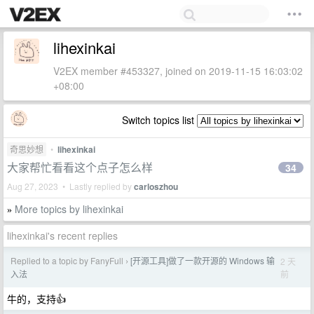
lihexinkai
V2EX member #453327, joined on 2019-11-15 16:03:02
+08:00
Switch topics list
奇思妙想
•
lihexinkai
大家帮忙看看这个点子怎么样
34
Aug 27, 2023 • Lastly replied by
carloszhou
More topics by lihexinkai
»
lihexinkai's recent replies
Replied to a topic by FanyFull
[开源工具]做了一款开源的 Windows 输
2 天
›
前
入法
牛的，支持👍