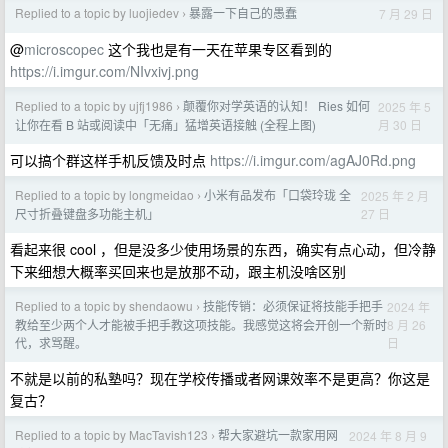
Replied to a topic by luojiedev
暴露一下自己的愚蠢
7 月 29 日
›
@
microscopec
这个我也是有一天在苹果专区看到的
https://i.imgur.com/NIvxivj.png
Replied to a topic by ujfj1986
颠覆你对学英语的认知！ Ries 如何
2025 年 5
›
月 30 日
让你在看 B 站或阅读中「无痛」猛增英语接触 (全程上图)
可以搞个群这样手机反馈及时点
https://i.imgur.com/agAJ0Rd.png
Replied to a topic by longmeidao
小米有品发布「口袋玲珑 全
2025 年 2 月
›
27 日
尺寸折叠键盘多功能主机」
看起来很 cool ，但是没多少使用场景的东西，确实有点心动，但冷静
下来细想大概率买回来也是放那不动，跟主机没啥区别
Replied to a topic by shendaowu
技能传销：必须保证将技能手把手
2024 年
›
8 月 26
教给至少两个人才能被手把手教这项技能。我感觉这将会开创一个新时
日
代，求骂醒。
不就是以前的私塾吗？现在学校传播或者网课效率不是更高？你这是
复古？
Replied to a topic by MacTavish123
帮大家避坑一款家用网
2024 年 8 月 9
›