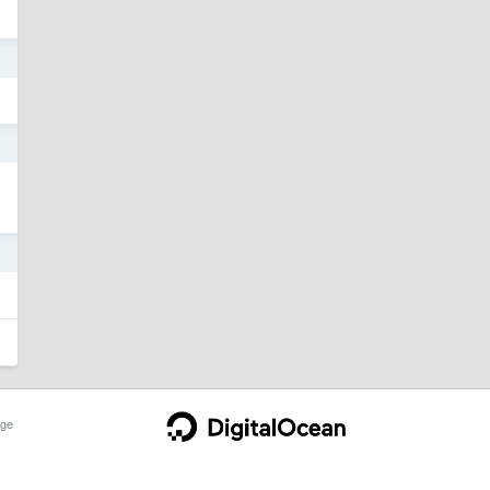
9
9
9
ge