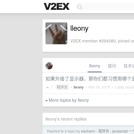
lleony
V2EX member #294080, joined on
lleony
提问
技术
如果外接了显示器，那你们都习惯用哪个
1
程序员
•
lleony
•
Feb 16, 2019
• Lastly repli
More topics by lleony
»
lleony's recent replies
Replied to a topic by
eachann
程序员
javascrip
›
›