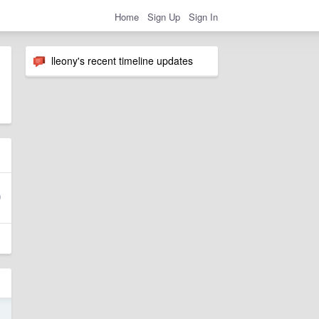
Home
Sign Up
Sign In
lleony's recent timeline updates
9