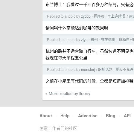
布兰博士：我看过一千四百多万种结局，只有这
Replied to a topic by
zycpp
程序员
早上连续喝了两
›
›
请问喝什么茶能达到咖啡的效果呀
Replied to a topic by
zjyd
杭州
有在杭州上班骑自己
›
›
杭州的路并不适合骑自行车，虽然坡道不明显也
我现在每天单程五公里
Replied to a topic by
monsterj
职场话题
夏天不允许
›
›
之前在小屋里写代码的时候，全都是短裤加拖鞋
More replies by lleony
»
About
·
Help
·
Advertise
·
Blog
·
API
创意工作者们的社区