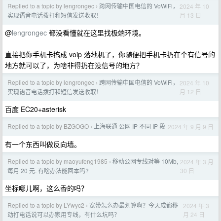
Replied to a topic by lengrongec
跨网传输中国电信的 VoWiFi，
2024 年 10
›
月 13 日
实现语音电话拨打和短信发送收取！
@
lengrongec
都没看懂就在这里找极端环境。
直接把你手机卡搞成 voip 落地机了，你随便把手机卡扔在个有信号的
地方就可以了，为啥非得扔在没信号的地方？
Replied to a topic by lengrongec
跨网传输中国电信的 VoWiFi，
2024 年 10
›
月 12 日
实现语音电话拨打和短信发送收取！
百度 EC20+asterisk
Replied to a topic by BZGOGO
上海联通 公网 IP 不同 IP 段
2024 年 9 月 9 日
›
有一个东西叫做反向墙。
Replied to a topic by maoyufeng1985
移动公网专线对等 10Mb,
2024 年 3 月
›
30 日
每月 20 元. 有啥办法能回本吗?
坐标哪儿啊，这么香的吗？
Replied to a topic by LYwyc2
宽带怎么办最划算啊？今天成都移
2024 年 3
›
月 24 日
动打电话说可以办家用专线，有什么坑吗？