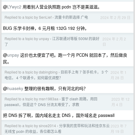
@
LYwyc2
用着别人营业执照跑 pcdn 岂不是美滋滋。
Replied to a topic by SenLief
流量卡的新选择 广电
2024 年 2 月 29 日
›
BUG 乐学卡封神，6 元月租 132G 192 分钟。
Replied to a topic by unpay
江苏联通对等版 500M 的装好
2024 年 2 月 2
›
日
了
@
unpay
这价也太便宜了吧。跑一个月 PCDN 就回本了，然后做良
民。
Replied to a topic by dabingbing
目前手上有 7 张手机卡， 3 个
2024 年 1
›
月 28 日
电信， 4 个联通卡，如何最优调整？
@
huaseky
整理的很有趣啊，只有河北的吗？
Replied to a topic by msn1983aa
鉴于 clash 跑路，用回
2023 年 12
›
月 4 日
passwall，但是这个 DNS 分流太难受了，求教
把 DNS 拆了啊，国内域名走主 DNS ，国外域名走 passwall
Replied to a topic by since2014
分享我的宽带和玩法和挂京东云
2023 年 7
›
月 19 日
无线宝 pcdn 的收益，各位都怎么看