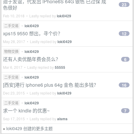
迫于友谊，代友出 iPhone6S 64G 银色 已过保 成
23
色很好
Feb 10, 2018 • Lastly replied by
loki0429
二手交易
•
loki0429
xps15 9550 想出，寻个价？
12
May 28, 2017 • Lastly replied by
loki0429
物物交换
•
loki0429
还有人卖优酷年费会员么？
6
Mar 6, 2017 • Lastly replied by
55555
二手交易
•
loki0429
[西安]港行 iphone6 plus 64g 金色 能出多钱？
16
Dec 23, 2015 • Lastly replied by
loki0429
二手交易
•
loki0429
求一个 kindle 的优惠~
7
Sep 17, 2015 • Lastly replied by
alsms
loki0429 创建的更多主题
»