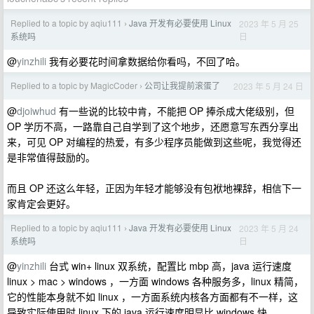
Replied to a topic by aqiu111
Java 开发有必要使用 Linux
2023 年 5 月 25
›
日
系统吗
@
yinzhili
我有必要花时间拿数据给你看吗，不回了哈。
Replied to a topic by MagicCoder
公司让我提前滚蛋了
2023 年 5 月 24 日
›
@
djoiwhud
有一些说的比较中肯，不能把 OP 捧杀成大佬级别，但
OP 学历不高，一路靠自己自学到了这个地步，还愿意写东西分享出
来，可见 OP 对编程的热爱，有多少程序员能做到这些呢，我觉得还
是非常值得鼓励的。
而且 OP 还这么年轻，正因为年轻才能够没有包袱地裸辞，相信下一
家肯定会更好。
Replied to a topic by aqiu111
Java 开发有必要使用 Linux
2023 年 5 月 24
›
日
系统吗
@
yinzhili
台式 win+ linux 双系统，配置比 mbp 高，java 运行速度
linux > mac > windows ，一方面 windows 各种服务多，linux 精简，
它的性能本身就不如 linux ，一方面系统内核各方面都有不一样，这
导致实际使用时 linux 下的 java 运行速度明显比 windows 快。