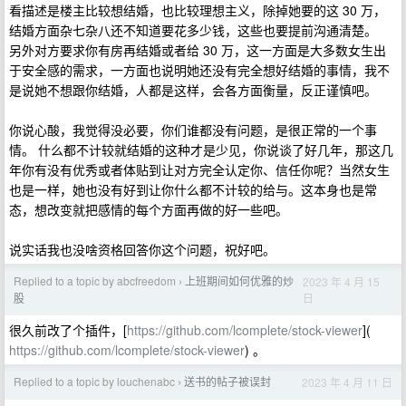
看描述是楼主比较想结婚，也比较理想主义，除掉她要的这 30 万，
结婚方面杂七杂八还不知道要花多少钱，这些也要提前沟通清楚。
另外对方要求你有房再结婚或者给 30 万，这一方面是大多数女生出
于安全感的需求，一方面也说明她还没有完全想好结婚的事情，我不
是说她不想跟你结婚，人都是这样，会各方面衡量，反正谨慎吧。
你说心酸，我觉得没必要，你们谁都没有问题，是很正常的一个事
情。 什么都不计较就结婚的这种才是少见，你说谈了好几年，那这几
年你有没有优秀或者体贴到让对方完全认定你、信任你呢？当然女生
也是一样，她也没有好到让你什么都不计较的给与。这本身也是常
态，想改变就把感情的每个方面再做的好一些吧。
说实话我也没啥资格回答你这个问题，祝好吧。
Replied to a topic by abcfreedom
上班期间如何优雅的炒
2023 年 4 月 15
›
日
股
很久前改了个插件，[
https://github.com/lcomplete/stock-viewer
](
https://github.com/lcomplete/stock-viewer
) 。
Replied to a topic by louchenabc
送书的帖子被误封
2023 年 4 月 11 日
›