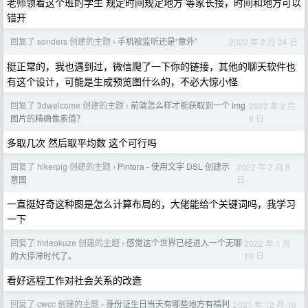
老师领着这个班的学生 规定时间规定地方 等家长接，时间和地方可以
错开
回复了 sonders 创建的主题
手机被监听还是“意外”
2022 年 2 月 24 日
›
挺正常的，我也遇到过，微信爬了一下你的链接，其他的聊天软件也
有这个设计，可能是生成预览图什么的，不必大惊小怪
回复了 3dwelcome 创建的主题
前端怎么样才能获取到一个 img
2022 年 2 月
›
8 日
图片的精确像素值？
多取几次 然后取平均数 这个可行吗
回复了 hikerpig 创建的主题
Pintora - 使用文字 DSL 创建示
2022 年 2 月 8
›
日
意图
一直挺好奇这种图是怎么计算布局的，大佬能给个关键词吗，我学习
一下
回复了 hideokuze 创建的主题
感觉这个世界已经进入一个无聊
2022 年 1 月
›
10 日
的大停滞时代了。
看好远程工作对社会关系的改造
回复了 cwcc 创建的主题
身份证生日当天有哪些地方有福利
2021 年 12 月 16
›