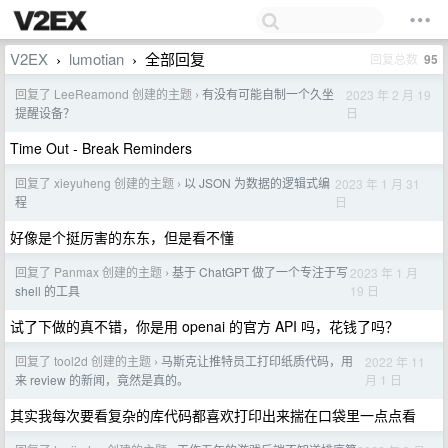
V2EX
lumotian
全部回复
回复总数
95
›
›
回复了 LeeReamond 创建的主题
有没有可能自制一个久坐
2023 年 2 月 19
›
日
提醒设备？
Time Out - Break Reminders
回复了 xieyuheng 创建的主题
以 JSON 为数据的逻辑式编
2023 年 1 月 31
›
日
程
好像是个挺厉害的东东，但是看不懂
回复了 Panmax 创建的主题
基于 ChatGPT 做了一个专注于写
2023 年 1 月
›
19 日
shell 的工具
试了下做的真不错，你是用 openai 的官方 API 吗，花钱了吗？
回复了 tool2d 创建的主题
马斯克让推特员工打印纸质代码，用
2022 年 11
›
月 1 日
来 review 的新闻，竟然是真的。
其实我每次要看复杂的库代码都喜欢打印出来揣在口袋里一点点看