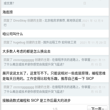
日
或优惠？
海底捞
回复了 DinoStray 创建的主题
北京租房求推荐, 离地铁近就
2021 年 12 月 9
›
日
行
咱公司叫什么
回复了 hugebug 创建的主题
国外远程工作 如何收工资
2021 年 11 月 29 日
›
大多数人考虑的都是怎么换出去
回复了 zzzzzzggggggg 创建的主题
在做程序员的道路上，你掌握
2021 年 11
›
月 15 日
了什么概念或技术使你感觉自我提升突飞猛进？
展开说说太长了，这里写不下。只能说相对一些底层原理，编程思维
是每天日用的。工作变得比较有乐趣，推荐自己看一下 SICP
回复了 zzzzzzggggggg 创建的主题
在做程序员的道路上，你掌握
2021 年 11
›
月 15 日
了什么概念或技术使你感觉自我提升突飞猛进？
接触函数式编程和 SICP 是工作后最大的进步
1/5