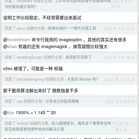
回复了 luojiedev 创建的主题
工作五年的游戏后端不知道排序算
2022 年 9 月
›
26 日
法的复杂度正常吗？
说明工作比较稳定，不经常需要出来面试
回复了 iyour 创建的主题
简单好用的一个图片压缩工具
2022 年 7 月 29 日
›
@
exceldream
命令行我用的 imageoptim ，其他的其实还有很多
@
shao
剪裁的还有 imagemagick ，搞雪碧图比较强大
回复了 weddingSurger 创建的主题
发现知乎变味了
2022 年 3 月 29 日
›
v2ex 被墙了，可能是一种 祝福
回复了 beizhedenglong 创建的主题
大家玩 Wordle 吗？
2022 年 3 月 8 日
›
那干脆用算法解出来好了 跟数独差不多
回复了 zqx 创建的主题
分享自己的投资策略
2022 年 3 月 8 日
›
@
zqx
1500% = 1.145 ** 20
回复了 rootzzz 创建的主题
幼儿园堵家长，堵车这个事情有没有一
2022 年 3
›
月 2 日
些互联网或者软硬件结合的解决方案