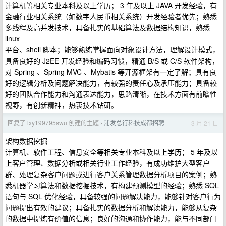
计算机等相关专业本科及以上学历； 3 年及以上 JAVA 开发经验，有
金融行业相关系统（如数字人民币相关系统）开发经验者优先；熟悉
多线程及高并发技术，具备扎实的基础算法及数据结构知识，熟悉
linux
平台、shell 脚本；能够熟练掌握面向对象设计方法，理解设计模式，
具备良好的 J2EE 开发经验和编码习惯，精通 B/S 或 C/S 软件架构，
对 Spring 、Spring MVC 、Mybatis 等开源框架有一定了解；具有良
好的逻辑分析及问题解决能力，有较强的责任心及承压能力；具备较
好的团队合作能力和沟通表达能力，思路清晰，在技术方面有前瞻性
视野，有创新精神，热衷技术钻研。
回复了 lxy199795swu 创建的主题
浦发总行科技成都招聘
3 月 21 日
›
架构数据挖掘
计算机、软件工程、信息安全等相关专业本科及以上学历； 5 年及以
上客户管理、数据分析或相关行业工作经验，有成功维护大型客户
群、处理复杂客户问题或进行客户关系管理数据分析项目的案例；熟
悉机器学习算法和数据挖掘技术，有构建预测模型的经验；熟悉 SQL
语句与 SQL 优化经验，具备较强的问题解决能力，能够针对客户行为
问题提出有效的建议；具备扎实的数据分析和解读能力，能够从复杂
的数据中提炼有价值的信息；良好的沟通和协作能力，能与不同部门