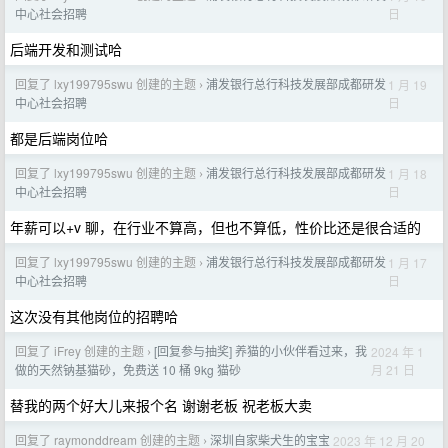
日
中心社会招聘
后端开发和测试哈
回复了 lxy199795swu 创建的主题
浦发银行总行科技发展部成都研发
1 月 19
›
日
中心社会招聘
都是后端岗位哈
回复了 lxy199795swu 创建的主题
浦发银行总行科技发展部成都研发
1 月 18
›
日
中心社会招聘
年薪可以+v 聊，在行业不算高，但也不算低，性价比还是很合适的
回复了 lxy199795swu 创建的主题
浦发银行总行科技发展部成都研发
1 月 17
›
日
中心社会招聘
这次没有其他岗位的招聘哈
回复了 iFrey 创建的主题
[回复参与抽奖] 养猫的小伙伴看过来，我
2024 年 1
›
月 21 日
做的天然钠基猫砂，免费送 10 桶 9kg 猫砂
替我的两个好大儿来报个名 谢谢老板 祝老板大卖
回复了 raymonddream 创建的主题
深圳自家柴犬生的宝宝
2023 年 12 月 20
›