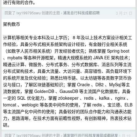
进行有效的合作。
回复了 lxy199795swu 创建的主题
浦发总行科技成都招聘
3 月 21 日
›
架构数币
计算机等相关专业本科及以上学历； 8 年及以上技术方案设计相关工
作经验，具备分布式相关系统架构设计经验，有金融行业相关系统
（如数字人民币相关系统）开发经验者优先；熟练掌握 Spring boot
、mybatis 等各种开源框架，精通大规模系统的 JAVA EE 架构技术；
精通云计算、微服务、分布式事务、分布式数据库、消息队列等主流
分布式架构技术，具备大流量、大访问量、高容错性、高负载环境下
的系统开发及优化经验；熟悉比特币链、以太坊链等各类数字货币协
议与接口，了解区块链基础知识；掌握 Oracle 、DB2 、MySq|等主
流数据库，掌握 GoldenDB 、GaussDB 等主流国产化数据库，具备
一定的 SQL 优化能力，掌握 z0okeeper 、redis 、kafka 、nginx 、
tomcat 、weblogic 等各类中间件的使用，了解 redis 、宝兰德、ELB
等主流国产化中间件的使用；具备较好的团队合作能力和沟通表达能
力，思路清晰，在技术方面有前瞻性视野，有创新精神，热衷技术钻
研。
回复了 lxy199795swu 创建的主题
浦发银行总行科技发展部成都研发
1 月 19
›