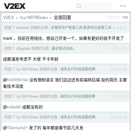
V2EX
lxy199795swu
全部回复
回复总数
153
›
›
回复了 drawstar 创建的主题
求推荐资产管理工具/股票持仓管理工具
6 月 8 日
›
mark ，目前在用钱往，想自己开发一个，如果有更好的就不开发了
回复了 clbigdata 创建的主题
最近面试总结。
3 月 24 日
›
成都浦发考虑不 大佬 不卡年龄
回复了 lxy199795swu 创建的主题
浦发总行科技成都招聘
3 月 24 日
›
@
h30356764
没有限制语言 我们这边还有前端转后端 投的简历 主要
看技术深度
回复了 lxy199795swu 创建的主题
浦发总行科技成都招聘
3 月 23 日
›
@
rubydef
成都没有的
回复了 lxy199795swu 创建的主题
浦发总行科技成都招聘
3 月 23 日
›
@
Titanium21
发了的 每年都是春节前几天发