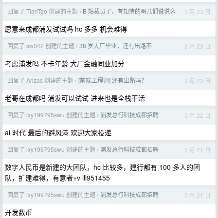
回复了 TianTao 创建的主题
B 站裁员了，有知情的哥儿们说说么
3 月 23 日
›
愿意来成都浦发试试吗 hc 多多 机会难得
回复了 sw042 创建的主题
38 岁大厂毕业，还有出路不
3 月 23 日
›
考虑浦发吗 不卡年龄 大厂金融同业加分
回复了 Arizas 创建的主题
[前端工程师] 还有出路吗？
3 月 23 日
›
老哥在成都吗 浦发可以试试 进来也是全栈干活
回复了 lxy199795swu 创建的主题
浦发总行科技成都招聘
3 月 22 日
›
ai 时代 最后的避风港 欢迎大家投递
回复了 lxy199795swu 创建的主题
浦发总行科技成都招聘
3 月 21 日
›
数字人民币是新建的大团队，hc 比较多，建行都有 100 多人的团
队，扩建难得，有意者+v lll951455
回复了 lxy199795swu 创建的主题
浦发总行科技成都招聘
3 月 21 日
›
开发数币