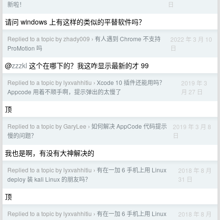
日
新啦！
请问 windows 上有这样的类似的平替软件吗？
Replied to a topic by zhady009
有人遇到 Chrome 不支持
2022 年 3 月 10
›
日
ProMotion 吗
@
zzzkl
这个在哪下的？我这咋显示最新的才 99
Replied to a topic by lyxvahhitiu
Xcode 10 插件还能用吗？
2019 年 3
›
月 27 日
Appcode 用着不顺手啊，提示弹出的太慢了
顶
Replied to a topic by GaryLee
如何解决 AppCode 代码提示
2019 年 3 月 8
›
日
慢的问题？
我也是啊，有没有大神解决的
Replied to a topic by lyxvahhitiu
有在一加 6 手机上用 Linux
2018 年 8 月
›
31 日
deploy 装 kali Linux 的朋友吗？
顶
Replied to a topic by lyxvahhitiu
有在一加 6 手机上用 Linux
2018 年 8 月
›