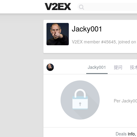
Jacky001
V2EX member #45645, joined on 
Jacky001
提问
技
Per Jacky001
Deals
info,