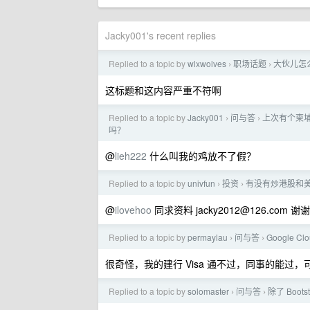
Jacky001's recent replies
Replied to a topic by
wlxwolves
职场话题
大伙儿怎
›
›
这标题和这内容严重不符啊
Replied to a topic by
Jacky001
问与答
上次有个柬埔
›
›
吗？
@
lieh222
什么叫我的鸡放不了假？
Replied to a topic by
univfun
投资
有没有炒港股和
›
›
@
ilovehoo
同求资料
jacky2012@126.com
谢谢
Replied to a topic by
permaylau
问与答
Google C
›
›
很奇怪，我的建行 Visa 通不过，同事的能过
Replied to a topic by
solomaster
问与答
除了 Bo
›
›