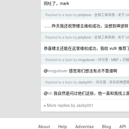
同吐了，mark
Replied to a topic by
jellybool
全球工单系统
关于 U
›
›
……昨天我还祝贺楼主维权成功，没想到神逆转
Replied to a topic by
jellybool
全球工单系统
关于 U
›
›
恭喜楼主还能在这里维权成功，我给 vutlr 推
Replied to a topic by
mogutouer
问与答
MBP + 
›
›
@
mogutouer
感觉哥们想法有点不靠谱啊
Replied to a topic by
Jacky001
问与答
京东的神逻
›
›
@
oh
我自然是问过他们这些，他一直和我找上
More replies by Jacky001
»
About
·
Help
·
Advertise
·
Blog
·
API