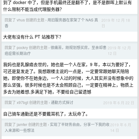
到了 docker 中了，但是手机最终还是翻不了，是不是群晖上默认有
什么限制不能当成代理服务器？
回复了 vhus 创建的主题
用旧服务器在家架了个 NAS 真
2019 年 12 月 18
›
日
香
大佬有没有什么 PT 站推荐下？
回复了 pockry 创建的主题
很痛苦，刚规划想买房，至亲却患
2019 年 12 月
›
12 日
癌症需长期治疗
我妈也是乳腺癌去世的，她也是一个人在家，9 年，本以为要好了，
可还是复发走了。我想跟楼主说的一点是，一定要常跟她聊天陪陪
她，即使你不在她身边，一个人过的时候，大人其实并没有想象中的
那么坚强，很多时候也是不太会照顾自己，一定要在精神上，物质上
多去为她着想,多满足下她，不要给自己留遗憾
回复了 x97bgt 创建的主题
通勤方式探讨
2019 年 6 月 22 日
›
自己骑车通勤还是不要戴耳机了，太玩命了。
回复了 jamfer 创建的主题
实现了半财务自由，分享一下我的收
2019 年 6 月
›
14 日
入来源和一些想法