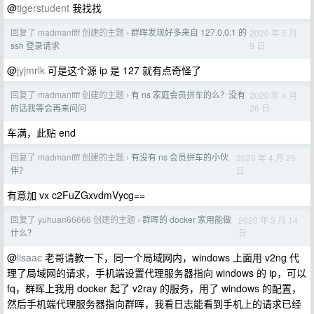
@
tigerstudent
我找找
回复了 madmanffff 创建的主题
群晖发现好多来自 127.0.0.1 的
2020 年 5 月
›
9 日
ssh 登录请求
@
jyjmrlk
可是这个源 ip 是 127 就有点奇怪了
回复了 madmanffff 创建的主题
有 ns 家庭会员拼车的么？没有
2020 年 4 月
›
26 日
的话我等会再来问问
车满，此贴 end
回复了 madmanffff 创建的主题
有没有 ns 会员拼车的小伙
2020 年 4 月 25
›
日
伴？
有意加 vx c2FuZGxvdmVycg==
回复了 yuhuan66666 创建的主题
群晖的 docker 家用能做
2020 年 3 月 14
›
日
什么？
@
lisaac
老哥请教一下，同一个局域网内，windows 上面用 v2ng 代
理了局域网的请求，手机端设置代理服务器指向 windows 的 ip，可以
fq，群晖上我用 docker 起了 v2ray 的服务，用了 windows 的配置，
然后手机端代理服务器指向群晖，我看日志能看到手机上的请求已经