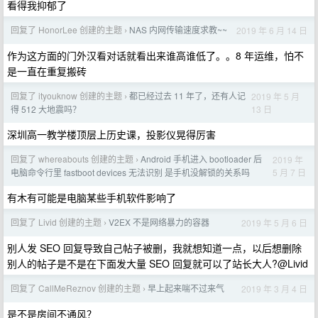
看得我抑郁了
回复了 HonorLee 创建的主题
NAS 内网传输速度求教~~
2019 年 6 月 14 日
›
作为这方面的门外汉看对话就看出来谁高谁低了。。8 年运维，怕不
是一直在重复搬砖
回复了 ityouknow 创建的主题
都已经过去 11 年了，还有人记
2019 年 5 月
›
13 日
得 512 大地震吗？
深圳高一教学楼顶层上历史课，投影仪晃得厉害
回复了 whereabouts 创建的主题
Android 手机进入 bootloader 后
2019 年
›
5 月 7 日
电脑命令行里 fastboot devices 无法识别 是手机没解锁的关系吗
有木有可能是电脑某些手机软件影响了
回复了 Livid 创建的主题
V2EX 不是网络暴力的容器
2019 年 5 月 6 日
›
别人发 SEO 回复导致自己帖子被删，我就想知道一点，以后想删除
别人的帖子是不是在下面发大量 SEO 回复就可以了站长大人?@Livid
回复了 CallMeReznov 创建的主题
早上起来喘不过来气
2019 年 3 月 4 日
›
是不是房间不通风？