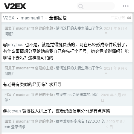
V2EX
madmanffff
全部回复
回复总数
44
›
›
回复了 madmanffff 创建的主题
请问这样的夫妻生活出了什么
2021 年 9 月 6
›
日
问题？
@
jerryjhou
也不是，就是觉得挺费劲的，现在已经形成条件反射了，
有什么事情想分享给她前我自己会先打个问号，她究竟听得懂吗？能
聊得下去吗？这样挺可怕的...
回复了 madmanffff 创建的主题
请问这样的夫妻生活出了什么
2021 年 9 月 6
›
日
问题？
有老哥有类似的经历吗？求开导
回复了 madmanffff 创建的主题
有没有 ns 会员拼车的小伙
2020 年 5 月 23
›
日
伴？
@
Jeevan
微博找人拼上了，查看蚂蚁信用分也是有点喜感
回复了 madmanffff 创建的主题
群晖发现好多来自 127.0.0.1 的
2020 年 5 月
›
9 日
ssh 登录请求