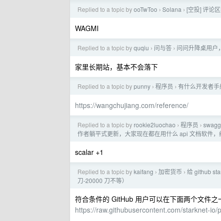
Replied to a topic by
ooTwToo
Solana
[空投] 评论区
›
›
WAGMI
Replied to a topic by
quqiu
问与答
问问升降桌用户
›
›
家里长期站，基本不会落下
Replied to a topic by
punny
程序员
有什么开发者手
›
›
https://wangchujiang.com/reference/
Replied to a topic by
rookie2luochao
程序员
swag
›
›
作者躺平式更新，大家现在都在用什么 api 文档软件
scalar +1
Replied to a topic by
kaifang
加密货币
给 github 
›
›
刀-20000 刀不等）
符合条件的 GitHub 用户可以在下面两个文件之
https://raw.githubusercontent.com/starknet-io/