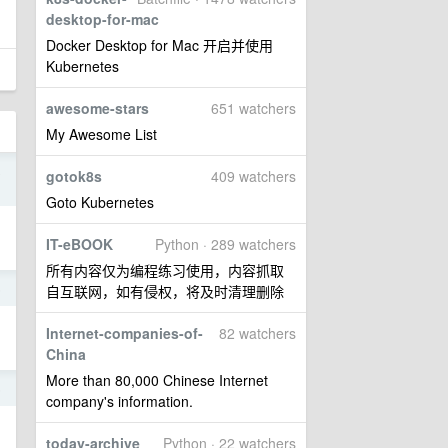
desktop-for-mac
Docker Desktop for Mac 开启并使用
Kubernetes
awesome-stars
651 watchers
My Awesome List
8
gotok8s
409 watchers
Goto Kubernetes
IT-eBOOK
Python · 289 watchers
所有内容仅为编程练习使用，内容抓取
5
自互联网，如有侵权，将及时清理删除
Internet-companies-of-
82 watchers
China
More than 80,000 Chinese Internet
5
company's information.
today-archive
Python · 22 watchers