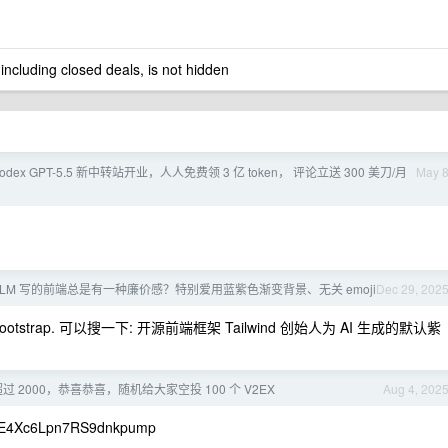
 including closed deals, is not hidden
odex GPT-5.5 新中转站开业，人人免费领 3 亿 token， 评论立送 300 美刀/月
May 
LLM 写的前端总是有一种廉价感？特别爱用蓝紫色渐变背景、无关 emoji
Dec 29, 202
代的 Bootstrap. 可以搜一下: 开源前端框架 Tailwind 创始人为 AI 生成的默认紫
 2000，恭喜恭喜，随机给大家空投 100 个 V2EX
Aug 4, 202
Xc6Lpn7RS9dnkpump