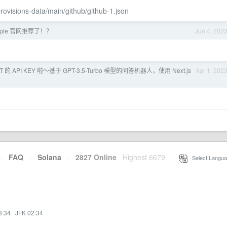
provisions-data/main/github/github-1.json
ple 官网推荐了！？
Jun 4, 202
的 API KEY 啦～基于 GPT-3.5-Turbo 模型的问答机器人，使用 Next.js
Apr 1, 202
·
FAQ
·
Solana
·
2827 Online
Highest 6679
·
Select Langua
3:34
·
JFK 02:34