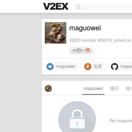
maguowei
V2EX member #52075, joined on 
60
0.1
maguowei
北京
maguo
maguowei
提问
技
Per maguowei