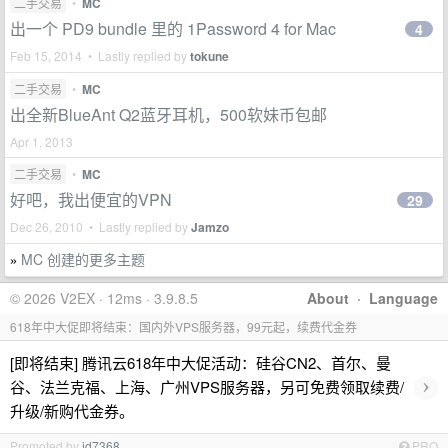
二手交易
•
MC
出一个 PD9 bundle 里的 1Password 4 for Mac
4
Feb 15, 2014 • Lastly replied by
tokune
二手交易
•
MC
出全新BlueAnt Q2蓝牙耳机，500软妹币包邮
Apr 1, 2013
二手交易
•
MC
好吧，我出便宜的VPN
29
Dec 26, 2010 • Lastly replied by
Jamzo
MC 创建的更多主题
»
© 2026 V2EX · 12ms · 3.9.8.5
About
·
Language
618年中大促即将结束：国内外VPS服务器，99元起，续费代金券
[即将结束] 腾讯云618年中大促活动：硅谷CN2、首尔、曼
›
谷、法兰克福、上海、广州VPS服务器，另可免费领取续费/
升级/新购代金券。
Promoted by
id7368
PRO