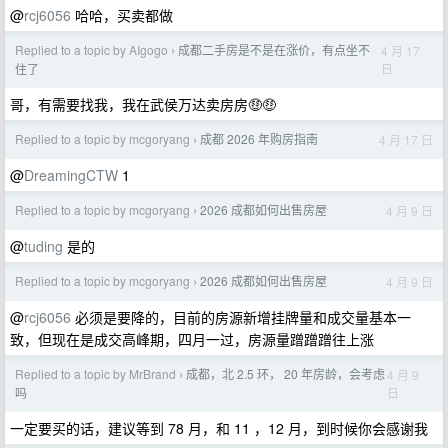
@
rcj6056
哈哈，买卖都做
Replied to a topic by AIgogo
成都二手房是不是在涨价，有点坐不
4 月 17
›
日
住了
哥，有需要找我，我在武侯万达卖房房🤑🤑
Replied to a topic by mcgoryang
成都 2026 年购房指南
4 月 17 日
›
@
DreamingCTW
1
Replied to a topic by mcgoryang
2026 成都如何出售房屋
4 月 9 日
›
@
tuding
是的
Replied to a topic by mcgoryang
2026 成都如何出售房屋
4 月 9 日
›
@
rcj6056
必须是要降的，目前的房源新增挂牌量和成交量基本一
致，但现在是成交高峰期，四月一过，房源量蹭蹭蹭往上涨
Replied to a topic by MrBrand
成都，北 2.5 环， 20 年房龄，会考虑
4 月 9
›
日
吗
一定要买的话，建议等到 78 月，和 11 ，12 月，到时候你会感谢我