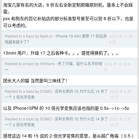
淘宝几家有名的大店，8 折左右全新定制原箱原封机，基本上不会踩
雷。
pxx 和狗东的百亿补贴店的部分标准型号甚至可以到 8 折以下，也是
可以考虑的。
Replied to a topic by KyleLrz
iPhone 13 mini 更新 17 后玩游
2023 年 11 月
›
3 日
戏越来越卡了？
13mini 用户，升级 17 之后各种卡。。。感觉得换机了。。。
Replied to a topic by HHHans
养了只喵，起什么名字好呢
2023 年 10 月 9
›
日
～
团长大人的猫 当然是叫三味线了！
Replied to a topic by DOMO
没有长焦的 15 为什么比 14 多了
2023 年 9 月
›
13 日
一个 2 倍光学变焦
以及 iPhone15PM 的 10 倍光学变焦应该也指的是 0.5x-->1x-->5x
Replied to a topic by DOMO
没有长焦的 15 为什么比 14 多了
2023 年 9 月
›
13 日
一个 2 倍光学变焦
感觉这边 14 和 15 说的 2 倍光学变焦的意思，是从超广角端（ 0.5 ）