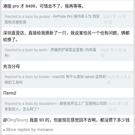
港版 pro 才 8499，可惜去不了，我再等等。
Replied to a topic by guiqiqi
AirPods Pro 保内非人为 西安
2020 年 10 月
›
19 日
授权点被拒保
深圳直营店，直接给我换新了一只，我说害怕另一个也有问题，俩都
给换了。
Replied to a topic by wafm
养猫的铲屎官这里看~内有福
2020 年 8 月 28
›
日
利！
充当分母
Replied to a topic by brader
macOS 有什么类似 xshell 这样好
2020 年 4 月 2
›
日
用的工具吗
iTerm2
Replied to a topic by stcasshern
那些放弃北上广互联网公司回
2020 年 3 月
›
12 日
老家的人，怎么样了？
@
DingSoung
我是 93 的，但是现在感觉回不去啊，都没攒下多少钱
More replies by meowoo
»