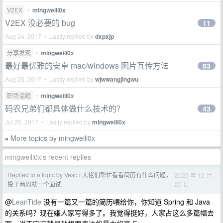
V2EX
•
mingweili0x
V2EX 没必要的 bug
11
Aug 24, 2017 • Lastly replied by
dxpxjp
分享发现
•
mingweili0x
最好最优雅的安卓 mac/windows 图片互传方法
83
Aug 25, 2017 • Lastly replied by
wjwwangjingwu
职场话题
•
mingweili0x
码农兄弟们都具体做什么技术的？
43
Jul 25, 2017 • Lastly replied by
mingweili0x
More topics by mingweili0x
»
mingweili0x's recent replies
Replied to a topic by Vesc
大佬们帮忙看看简历有什么问题，
2025 年 12 月
›
25 日
投了两周就一个面试
@
LeanTide
没有一篇又一篇的简历喂给你，你知道 Spring 和 Java
的关系吗？现在嫌人家写得多了。我觉得挺好，人家占这么多篇幅去