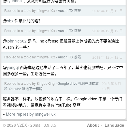
@
liyuanba
子女教育和医疗为啥会有问题？
Replied to a topic by mingweili0x
Austin, TX 前景
2018 年 12 月 12 日
›
@
bbx
你是北加的咯？
Replied to a topic by mingweili0x
Austin, TX 前景
2018 年 12 月 12 日
›
@
johnnie502
是吗，no offense 但我感觉上休斯顿的房子要普遍比
Austin 老一些？
Replied to a topic by mingweili0x
Austin, TX 前景
2018 年 12 月 12 日
›
@
yangqi
西海岸这边也生活了四五年了，其实也就那样吧，只不过中
国参观多一些，生活方便一些。
Replied to a topic by SingeeKing
Google drive 视频在线播放
2018 年 6 月
›
13 日
和 Youtube 难道不一样吗
服务器不一样吧，放视频的地方不一样。Google drive 不是一个专门
看视频的地方，带宽肯定没有 YouTube 高啊
More replies by mingweili0x
»
© 2026 V2EX · 20ms · 3.9.8.5
About
·
Language