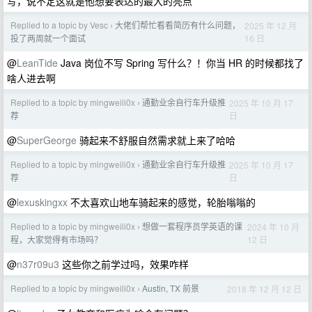
写，说不定这就是他想要表达的最大的亮点
Replied to a topic by Vesc
大佬们帮忙看看简历有什么问题，
2025 年 12 月
›
16 日
投了两周就一个面试
@
LeanTide
Java 岗位不写 Spring 写什么？！你当 HR 的时候都找了
啥人进去啊
Replied to a topic by mingweili0x
通勤业余自行车升级推
2025 年 10 月 17
›
日
荐
@
SuperGeorge
骑起来不舒服自然需求就上来了哈哈
Replied to a topic by mingweili0x
通勤业余自行车升级推
2025 年 10 月 17
›
日
荐
@
lexuskingxx
不太喜欢山地车骑起来的感觉，轮胎嗡嗡的
Replied to a topic by mingweili0x
想做一套程序员学英语的课
2024 年 10 月
›
12 日
程，大家觉得有市场吗？
@
n37r09u3
这些你之前学过吗，效果咋样
Replied to a topic by mingweili0x
Austin, TX 前景
2018 年 12 月 12 日
›