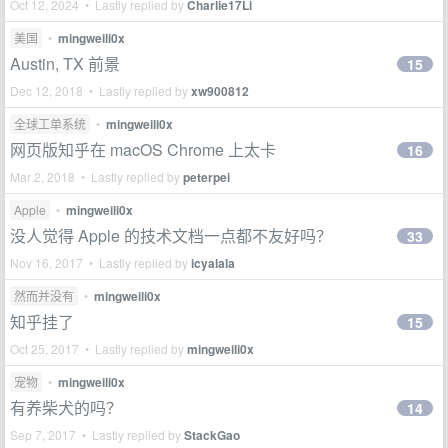
Oct 12, 2024 • Lastly replied by
Charlie17Li
美国
•
mingweili0x
Austin, TX 前景
15
Dec 12, 2018 • Lastly replied by
xw900812
全球工单系统
•
mingweili0x
网页版知乎在 macOS Chrome 上太卡
16
Mar 2, 2018 • Lastly replied by
peterpei
Apple
•
mingweili0x
没人觉得 Apple 的技术文档一点都不友好吗？
33
Nov 16, 2017 • Lastly replied by
icyalala
然而并没有
•
mingweili0x
知乎挂了
15
Oct 25, 2017 • Lastly replied by
mingweili0x
宠物
•
mingweili0x
有养柴犬的吗？
14
Sep 7, 2017 • Lastly replied by
StackGao