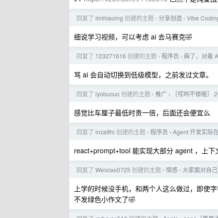
回复了
limhiaoing
创建的主题
分享创造
Vibe C
›
›
细说学习视频，可以考虑 ai 去马赛克🤣
回复了
123271616
创建的主题
程序员
麻了，对着 
›
›
骂 ai 会自动切换到低级模型，之前发过文章。
回复了
iyobucuo
创建的主题
推广
［哎哟不错哦］ 2
›
›
感觉比车厘子最低时贵一倍，后面还会便宜么
回复了
inza9hi
创建的主题
程序员
Agent 开发实
›
›
react+prompt+tool 能实现大部分 agent
回复了
Weixiao0725
创建的主题
情感
大家面对自己
›
›
上学的时候没手机，和两个人这么做过，即使字很
不发绿色小作文了🤣