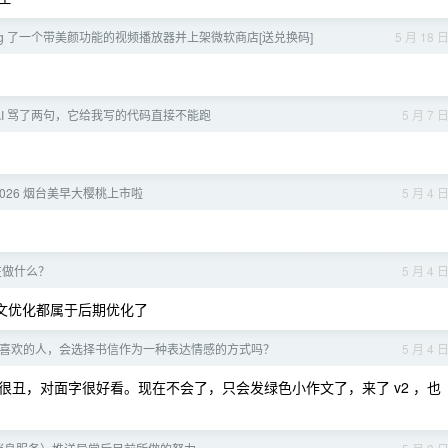
oding 了一个带美颜功能的视频播放器并上架微软商店[送兑换码]
5 月 18 
AI 骂了两句，它给我写的代码直接不能跑
5 月 7 
026 烟台美早大樱桃上市啦
5 月 4 
际在做什么？
5 月 4 
 ，上下文优化都属于后期优化了
喜欢的人，会选择书信作为一种表达情感的方式吗？
5 月 4 
丑，对面字很好看。现在不会了，只会发绿色小作文了，来了 v2 ，也