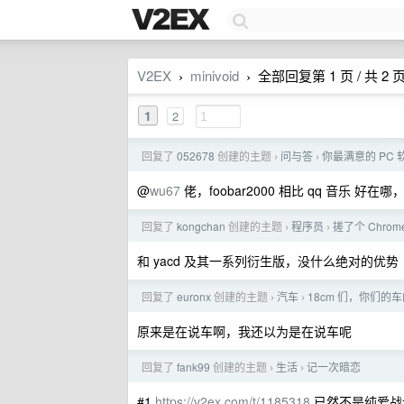
V2EX
minivoid
全部回复第 1 页 / 共 2 
›
›
1
2
回复了
052678
创建的主题
问与答
你最满意的 PC
›
›
@
wu67
佬，foobar2000 相比 qq 音乐 
回复了
kongchan
创建的主题
程序员
搓了个 Chrome
›
›
和 yacd 及其一系列衍生版，没什么绝对的优势
回复了
euronx
创建的主题
汽车
18cm 们，你们的
›
›
原来是在说车啊，我还以为是在说车呢
回复了
fank99
创建的主题
生活
记一次暗恋
›
›
#1
https://v2ex.com/t/1185318
已然不是纯爱战