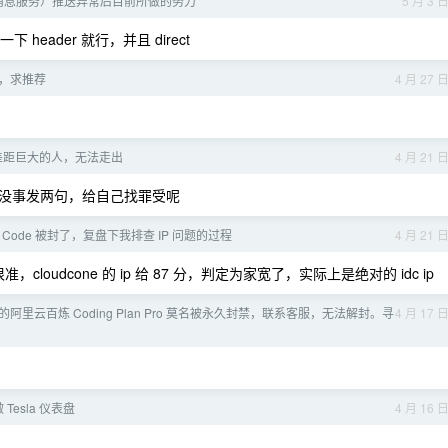
果消息服务）推送异常后目前所做的努力
5 月 3 
 header 就行，并且 direct
话筒，求推荐
4 月 27 
差距巨大的人，无法走出
4 月 21 
没事发两句，给自己找罪受呢
e Code 被封了，复盘下我排查 IP 问题的过程
4 月 21 
准，cloudcone 的 ip 给 87 分，判定为家宽了，实际上是绝对的 idc ip
阿里云百炼 Coding Plan Pro 莫名被永久封禁，联系客服，无法解封。寻
4 月 17 
做 Tesla 仪表盘
4 月 16 