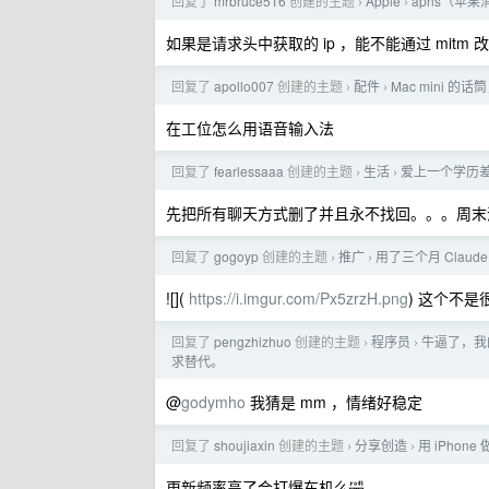
回复了
mrbruce516
创建的主题
Apple
apns（苹
›
›
如果是请求头中获取的 ip ，能不能通过 mitm 改一下
回复了
apollo007
创建的主题
配件
Mac mini 的
›
›
在工位怎么用语音输入法
回复了
fearlessaaa
创建的主题
生活
爱上一个学历
›
›
先把所有聊天方式删了并且永不找回。。。周末
回复了
gogoyp
创建的主题
推广
用了三个月 Claud
›
›
![](
https://i.imgur.com/Px5zrzH.png
) 这个不是很
回复了
pengzhizhuo
创建的主题
程序员
牛逼了，我的
›
›
求替代。
@
godymho
我猜是 mm ，情绪好稳定
回复了
shoujiaxin
创建的主题
分享创造
用 iPhone 
›
›
更新频率高了会打爆车机么🤣