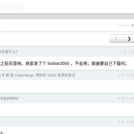
页
回复总数
3
❮
❯
 软件是什么？
7 月 3 
好在哪，之前买音响，商家发了个 foobar2000 ，不会用；歌曲要自己下载吗；
 扩展 管 ClashVerge, 想听听 V2EX 老哥的意见
6 月 29 
车内有异响吗？
6 月 24 
5 月 26 
士