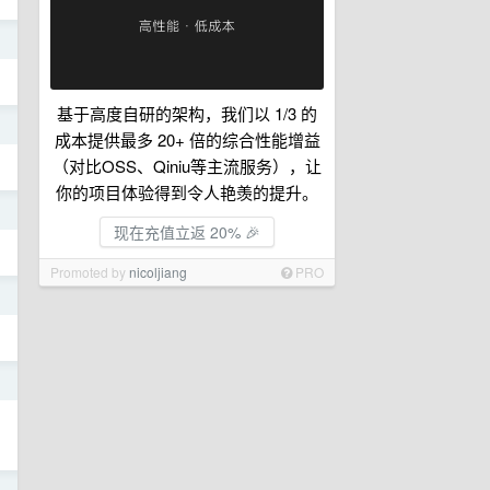
日
基于高度自研的架构，我们以 1/3 的
日
成本提供最多 20+ 倍的综合性能增益
（对比OSS、Qiniu等主流服务），让
你的项目体验得到令人艳羡的提升。
日
现在充值立返 20% 🎉
Promoted by
nicoljiang
PRO
日
日