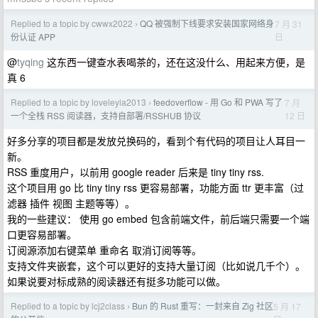
Replied to a topic by cwwx2022
QQ 被强制下线要求安装国家网络身
7 月 31
›
日
份认证 APP
@
tyqing
这东西一键查水表喝茶的，还在这没什么、用起来方便，是
真 6
Replied to a topic by loveleyla2013
feedoverflow - 用 Go 和 PWA 写了
7 月
›
12 日
一个全栈 RSS 阅读器，支持自部署/RSSHUB 协议
好多分享的项目都是发放兑换码的，看到个有代码的项目让人耳目一
新。
RSS 重度用户，以前用 google reader 后来是 tiny tiny rss.
这个项目用 go 比 tiny tiny rss 更容易部署，功能方面 ttr 更丰富（过
滤器 插件 视图 主题等等）。
我的一些建议： 使用 go embed 包含前端文件，前后端只需要一个端
口更容易部署。
订阅源添加右键菜单 重命名 取消订阅等等。
支持文件夹嵌套，这个可以更好的支持大量订阅（比如说几千个）。
如果说要对标成熟的阅读器还有挺多功能可以做。
Replied to a topic by lcj2class
Bun 的 Rust 重写：一封来自 Zig 社区
5 月 17
›