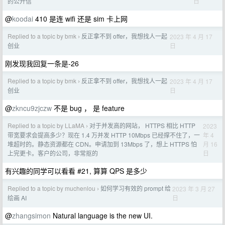
日
的公开信
@
koodai
410 是连 wifi 还是 sim 卡上网
Replied to a topic by bmk
反正拿不到 offer，我想找人一起
2023 年 4 月 17
›
日
创业
刚发现我回复一条是-26
Replied to a topic by bmk
反正拿不到 offer，我想找人一起
2023 年 4 月 17
›
日
创业
@
zkncu9zjczw
不是 bug ， 是 feature
Replied to a topic by LLaMA
对于并发高的网站， HTTPS 相比 HTTP
2023
›
年 4
带宽要求会提高多少？现在 1.4 万并发 HTTP 10Mbps 已经撑不住了，一
月 16
堆超时的。静态资源都在 CDN。申请加到 13Mbps 了，想上 HTTPS 怕
日
上完更卡。客户的公司，非常抠的
有兴趣的同学可以看看 #21, 算算 QPS 是多少
Replied to a topic by muchenlou
如何学习有效的 prompt 给
2023 年 3 月 27
›
日
绘画 AI
@
zhangsimon
Natural language is the new UI.