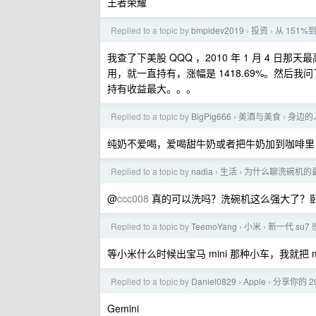
王者荣耀
Replied to a topic by
bmpidev2019
投资
从 151%
›
›
我查了下美股 QQQ ，2010 年 1 月 4 日那天最高
用，就一直持有，涨幅是 1418.69%。然后我问了
持有收益最大。。。
Replied to a topic by
BigPig666
美酒与美食
身边的
›
›
纯奶不爱喝，爱喝甜牛奶或者把牛奶加到咖啡里
Replied to a topic by
nadia
生活
为什么聊洗碗机的
›
›
@
ccc008
真的可以洗吗？洗碗机这么强大了？
Replied to a topic by
TeemoYang
小米
新一代 su
›
›
等小米什么时候出宝马 mini 那种小车，我就把 mod
Replied to a topic by
Daniel0829
Apple
分享你的 2
›
›
Gemini