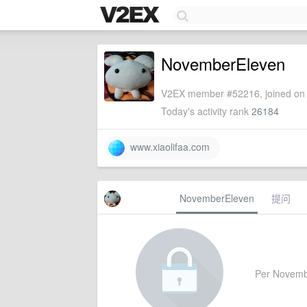
NovemberEleven
V2EX member #52216, joined on 
Today's activity rank
26184
www.xiaolifaa.com
NovemberEleven
提问
Per November