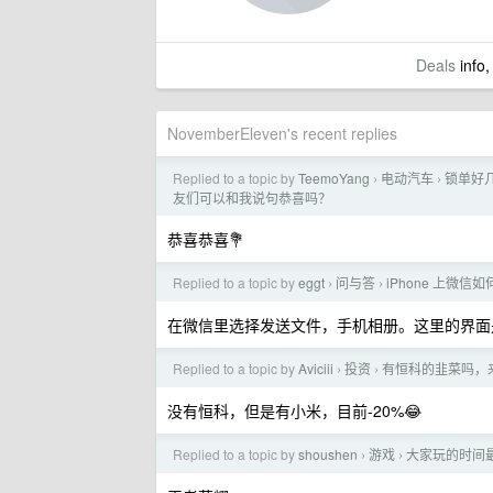
Deals
info,
NovemberEleven's recent replies
Replied to a topic by
TeemoYang
电动汽车
锁单好几
›
›
友们可以和我说句恭喜吗？
恭喜恭喜💐
Replied to a topic by
eggt
问与答
iPhone 上微
›
›
在微信里选择发送文件，手机相册。这里的界面
Replied to a topic by
Aviciii
投资
有恒科的韭菜吗，
›
›
没有恒科，但是有小米，目前-20%😂
Replied to a topic by
shoushen
游戏
大家玩的时间
›
›