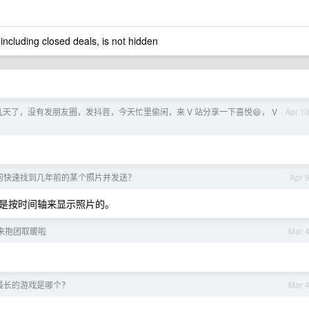
 including closed deals, is not hidden
天了，没有发朋友圈，发抖音，今天忙里偷闲，来 V 站分享一下喜悦😄， V
Apr 1
信如何快速找到几年前的某个照片并发送？
Apr 
是按时间轴来显示照片的。
来抱团取暖啦
Mar 
最长的游戏是哪个？
Mar 