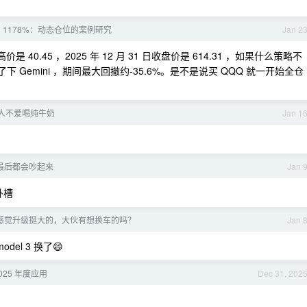
到 1178%：动态仓位的案例研究
Jan 2
价是 40.45 ，2025 年 12 月 31 日收盘价是 614.31 ，如果什么策略不
下 Gemini ，期间最大回撤约-35.6%。是不是说买 QQQ 就一开始全仓
人不爱喝纯牛奶
Jan 1
最后都会吵起来
Jan 
卧槽
7 感觉升级挺大的，大伙有想换车的吗？
Jan 
el 3 换了😄
025 年度应用
Dec 31, 202