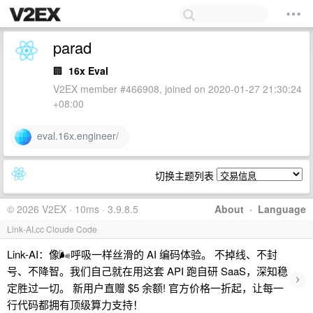
parad
🏢
16x Eval
V2EX member #466908, joined on 2020-01-27 21:30:24
+08:00
eval.16x.engineer/
切换主题列表
© 2026 V2EX · 10ms · 3.9.8.5
About
·
Language
Link-AI.cc Cloude Code
Link-AI：像🌬呼吸一样丝滑的 AI 编码体验。 不掉线、不封
号、不降智。我们自己就在用这套 API 跑自研 SaaS，深知稳
›
定胜过一切。 新用户直赠 $5 余额! 官方价格一折起，让每一
行代码都拥有顶级算力支持！