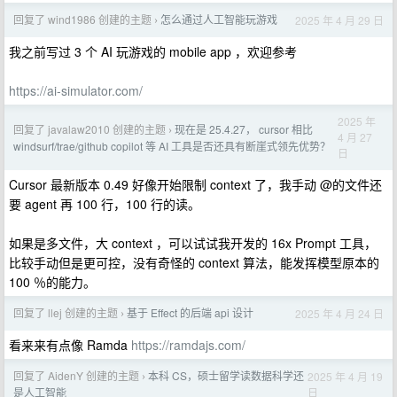
回复了 wind1986 创建的主题
怎么通过人工智能玩游戏
2025 年 4 月 29 日
›
我之前写过 3 个 AI 玩游戏的 mobile app ，欢迎参考
https://ai-simulator.com/
2025 年
回复了 javalaw2010 创建的主题
现在是 25.4.27， cursor 相比
›
4 月 27
windsurf/trae/github copilot 等 AI 工具是否还具有断崖式领先优势？
日
Cursor 最新版本 0.49 好像开始限制 context 了，我手动 @的文件还
要 agent 再 100 行，100 行的读。
如果是多文件，大 context ，可以试试我开发的 16x Prompt 工具，
比较手动但是更可控，没有奇怪的 context 算法，能发挥模型原本的
100 ％的能力。
回复了 llej 创建的主题
基于 Effect 的后端 api 设计
2025 年 4 月 24 日
›
看来来有点像 Ramda
https://ramdajs.com/
回复了 AidenY 创建的主题
本科 CS，硕士留学读数据科学还
2025 年 4 月 19
›
日
是人工智能