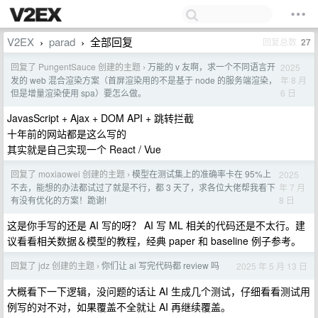
V2EX
parad
全部回复
回复总数
27
›
›
回复了 PungentSauce 创建的主题
万能的 v 友啊，求一个不同语言开
2025
›
年 8 月
发的 web 混合渲染方案（首屏渲染用的不是基于 node 的服务端渲染，
6 日
但是增量渲染使用 spa）要怎么做。
JavasScript + Ajax + DOM API + 跳转拦截
十年前的网站都是这么写的
其实就是自己实现一个 React / Vue
回复了 moxiaowei 创建的主题
模型在测试集上的准确率卡在 95%上
2025
›
年 7 月
不去，能想的办法都试过了就是不行，都 3 天了，求各位大佬帮我看下
8 日
有没有优化的方案！跪谢!
这是你手写的还是 AI 写的呀？ AI 写 ML 相关的代码还是不太行。建
议看看相关数据＆模型的教程，经典 paper 和 baseline 例子参考。
回复了 jdz 创建的主题
你们让 ai 写完代码都 review 吗
2025 年 5 月 13 日
›
大概看下一下逻辑，没问题的话让 AI 生成几个测试，仔细看看测试用
例写的对不对，如果覆盖不全就让 AI 再继续覆盖。