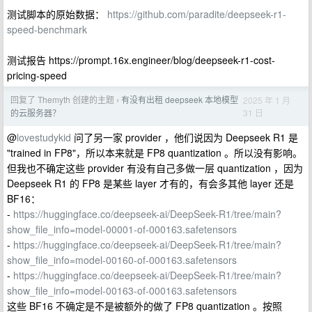
测试脚本的原始数据：
https://github.com/paradite/deepseek-r1-
speed-benchmark
测试报告 https://prompt.16x.engineer/blog/deepseek-r1-cost-
pricing-speed
回复了 Themyth 创建的主题
有没有出租 deepseek 本地模型
2025 年 1 月
›
31 日
的云服务器？
@
lovestudykid
问了另一家 provider ，他们说因为 Deepseek R1 是
"trained in FP8"，所以本来就是 FP8 quantization 。所以没有影响。
但我也不确定这些 provider 有没有自己多做一层 quantization ，因为
Deepseek R1 的 FP8 是某些 layer 才有的，有会多其他 layer 还是
BF16：
-
https://huggingface.co/deepseek-ai/DeepSeek-R1/tree/main?
show_file_info=model-00001-of-000163.safetensors
-
https://huggingface.co/deepseek-ai/DeepSeek-R1/tree/main?
show_file_info=model-00160-of-000163.safetensors
-
https://huggingface.co/deepseek-ai/DeepSeek-R1/tree/main?
show_file_info=model-00163-of-000163.safetensors
这些 BF16 不确定是不是被额外的做了 FP8 quantization 。按照