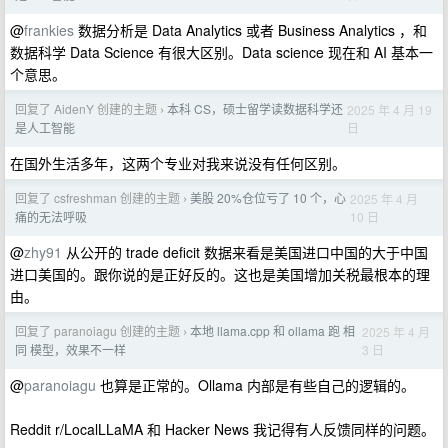
@
frankies
数据分析是 Data Analytics 或者 Business Analytics ，和
数据科学 Data Science 有很大区别。Data science 现在和 AI 基本一
个意思。
回复了 AidenY 创建的主题
本科 CS，硕士留学读数据科学还
2025 年 4 月 19
›
日
是人工智能
在国外生活多年，这两个专业对我来说没有任何区别。
回复了 csfreshman 创建的主题
美股 20%仓位亏了 10 个，心
2025 年 4 月
›
10 日
痛的无法呼吸
@
zhy91
从公开的 trade deficit 数据来看是美国进口中国的大于中国
进口美国的。跟你说的是正好反的。这也是美国增加关税最根本的理
由。
回复了 paranoiagu 创建的主题
本地 llama.cpp 和 ollama 跑 相
2025 年 4 月
›
3 日
同 模型，效果不一样
@
paranoiagu
也算是正常的。Ollama 内部是有些自己的逻辑的。
Reddit r/LocalLLaMA 和 Hacker News 我记得有人反馈同样的问题。