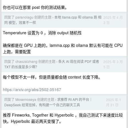
你也可以在那里 post 你的测试结果。
回复了 paranoiagu 创建的主题
本地 llama.cpp 和 ollama 跑 相
2025 年 4 月
›
3 日
同 模型，效果不一样
Temperature 设置为 0 ，消除 output 随机性
确保都是在 GPU 上跑的，lamma.cpp 和 ollama 默认有可能在 CPU
上跑，需要配置
回复了 chaozaizhang 创建的主题
各大 AI 现在阅读 PDF 或者
2025 年 3 月
›
5 日
TXT 的长度是多少啊？
每个模型不太一样，但是质量都会随 context 长度下降。
https://arxiv.org/abs/2502.05167
回复了 Mosemoseya 创建的主题
求推荐 RI API 的平台｜
2025 年 1
›
月 31 日
DeepSeek 经常挂掉，有构建一个自己的聊天工具
推荐 Fireworks, Together 和 Hyperbolic ，我自己测试下来速度比较
快。Hyperbolic 最近两天变慢了。