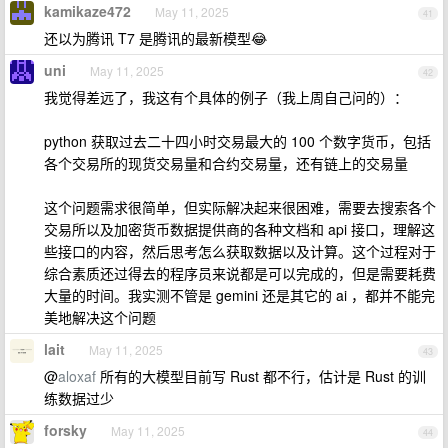
kamikaze472
May 11, 2025
41
还以为腾讯 T7 是腾讯的最新模型😂
uni
May 11, 2025
42
我觉得差远了，我这有个具体的例子（我上周自己问的）：
python 获取过去二十四小时交易最大的 100 个数字货币，包括
各个交易所的现货交易量和合约交易量，还有链上的交易量
这个问题需求很简单，但实际解决起来很困难，需要去搜索各个
交易所以及加密货币数据提供商的各种文档和 api 接口，理解这
些接口的内容，然后思考怎么获取数据以及计算。这个过程对于
综合素质还过得去的程序员来说都是可以完成的，但是需要耗费
大量的时间。我实测不管是 gemini 还是其它的 ai ，都并不能完
美地解决这个问题
lait
May 11, 2025
43
@
aloxaf
所有的大模型目前写 Rust 都不行，估计是 Rust 的训
练数据过少
forsky
May 11, 2025
44