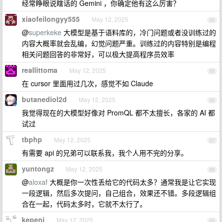
经常睁眼说瞎话的 Gemini ，你确定他有这么厉害？
xiaofeilongyy555
May 12, 2025
84
@
superkeke
大模型是基于语料库的，冷门问题或者没训练过的
内容大概率就会乱编，幻觉问题严重。训练过的内容特别是编程
相关问题回答的非常好，可以极大提高程序员效率
reallittoma
May 12, 2025
85
在 cursor 里面用过几次，感觉不如 Claude
butanediol2d
May 12, 2025
86
我觉得现在的大模型好像对 PromQL 都不太擅长，各家的 AI 都
试过
tbphp
May 12, 2025
87
有需要 api 的兄弟可以联系我，我个人用不完的分享。
yuntongz
May 12, 2025
88
@
aloxaf
大概是你一次性丢给它的代码太多？通常我是让它实现
一段逻辑，然后多次提问，自己组合，效果还不错。多段逻辑组
合在一起，代码太多时，它就不太行了。
kepenj
May 12, 2025
89