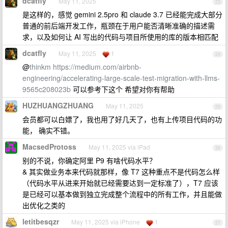
dcatfly
May 11, 2025
23
是这样的，感觉 gemini 2.5pro 和 claude 3.7 已经能完成大部分
普通的前后端开发工作，瓶颈在于用户能否清晰准确的描述需
求，以及如何让 AI 写出的代码与项目所使用的库的版本相匹配
dcatfly
May 11, 2025
1
24
@
thinkm
https://medium.com/airbnb-
engineering/accelerating-large-scale-test-migration-with-llms-
9565c208023b
可以参考下这个 希望对你有帮助
HUZHUANGZHUANG
May 11, 2025
25
会员都可以白嫖了，我也用了好几天了，也有上传项目代码的功
能， 确实不错。
MacsedProtoss
May 11, 2025 via iPad
26
别的不说，你确定阿里 P9 有啥代码水平？
& 其实做业务本来代码就那样，像 T7 这种重点不是代码怎么样
（代码水平从进来开始就已经需要达到一定标准了），T7 应该
是已经可以基本做到独立完成整个流程中的所有工作，并且能做
出优化之类的
letitbesqzr
May 11, 2025 via iPhone
1
27