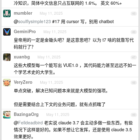
冷知识，简体中文信息只占互联网的 1.6%。 英文 60%+
mumbler
May 11, 2025
45
@
soulflysimple123
#17 用 cursor 写，别用 chatbot
GeminiPro
May 11, 2025
46
皇帝用的一定是金锄头吧？是这意思吧？以为 t7 啥的就靠写代
码就行了？
xuanbg
May 11, 2025
47
这些大模型每一个能写出 VUE1.0 ，其代码能力甚至远远不如一
个学艺术史的大学生。
VeryZero
May 11, 2025
48
单点突破，解决已知问题本来就是大模型的强项。
但是需要结合上下文的业务问题，就有点抓瞎了
BazingaOrg
May 11, 2025
49
@
Felldeadbird
老实说 claude 3.7 会主动多做一些东西，有些
情况下这样是好的。如果不想让它发挥，还是使用 claude 3.5
效果更好。