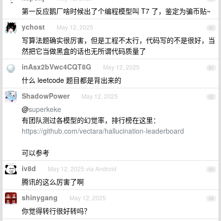
第一反应鹅厂啥时候出了个编程模型叫 T7 了，鉴定为骗币贴~
ychost
May 12, 2025
90
写算法题确实很厉害，但是工程不太行，代码写的不是很好，当
然把它当做黑盒的话也无所谓代码质量了
inAsx2bVwc4CQT8G
May 12, 2025
91
什么 leetcode 题目都是背出来的
ShadowPower
May 12, 2025
92
@
superkeke
有团队测过各模型的幻觉率，排行榜在这里：
https://github.com/vectara/hallucination-leaderboard
可以参考
iv8d
May 12, 2025 via Android
93
腾讯的这么厉害了啊
shinygang
May 12, 2025
94
你觉得转行很好转吗？