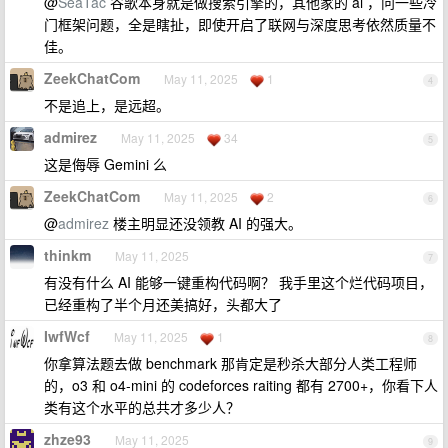
@
SeaTac
谷歌本身就是做搜索引擎的，其他家的 ai ，问一些冷
门框架问题，全是瞎扯，即使开启了联网与深度思考依然质量不
佳。
ZeekChatCom
May 11, 2025
1
4
不是追上，是远超。
admirez
May 11, 2025
34
5
这是侮辱 Gemini 么
ZeekChatCom
May 11, 2025
2
6
@
admirez
楼主明显还没领教 AI 的强大。
thinkm
May 11, 2025
7
有没有什么 AI 能够一键重构代码啊？ 我手里这个烂代码项目，
已经重构了半个月还美搞好，头都大了
IwfWcf
May 11, 2025
1
8
你拿算法题去做 benchmark 那肯定是秒杀大部分人类工程师
的，o3 和 o4-mini 的 codeforces raiting 都有 2700+，你看下人
类有这个水平的总共才多少人？
zhze93
May 11, 2025
9