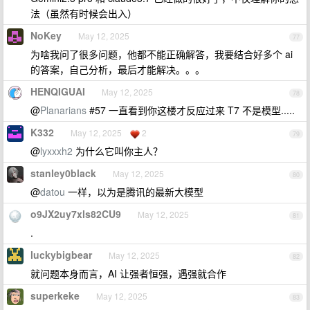
法（虽然有时候会出入）
NoKey
May 12, 2025
77
为啥我问了很多问题，他都不能正确解答，我要结合好多个 ai
的答案，自己分析，最后才能解决。。。
HENQIGUAI
May 12, 2025
78
@
Planarians
#57 一直看到你这楼才反应过来 T7 不是模型.....
K332
May 12, 2025
2
79
@
lyxxxh2
为什么它叫你主人？
stanley0black
May 12, 2025
80
@
datou
一样，以为是腾讯的最新大模型
o9JX2uy7xls82CU9
May 12, 2025
81
.
luckybigbear
May 12, 2025
82
就问题本身而言，AI 让强者恒强，遇强就合作
superkeke
May 12, 2025
83