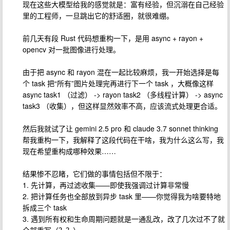
现在这些大模型给我的感觉就是：富有经验，但沉溺在自己经验
里的工程师，一旦跳出它的舒适圈，就很难绷。
前几天有段 Rust 代码想重构一下，是用 async + rayon +
opencv 对一批图像进行处理。
由于把 async 和 rayon 混在一起比较麻烦，我一开始选择是每
个 task 把“所有”图片处理完再进行下一个 task ，大概像这样
async task1 （过滤） -> rayon task2 （多线程计算） -> async
task3 （收集），但这样显然效率不高，应该流式处理更合适。
然后我就试了让 gemini 2.5 pro 和 claude 3.7 sonnet thinking
帮我重构一下，我解释了这段代码在干啥，我为什么这么写，我
现在希望重构成哪种效果……
结果惨不忍睹，它们做的事情包括但不限于：
1. 先计算，再过滤收集——即使我强调过计算非常慢
2. 把计算任务也全部放到异步 task 里——你觉得我为啥要特地
拆成三个 task
3. 遇到所有权和生命周期问题就是一通乱改，改了几次过不了就