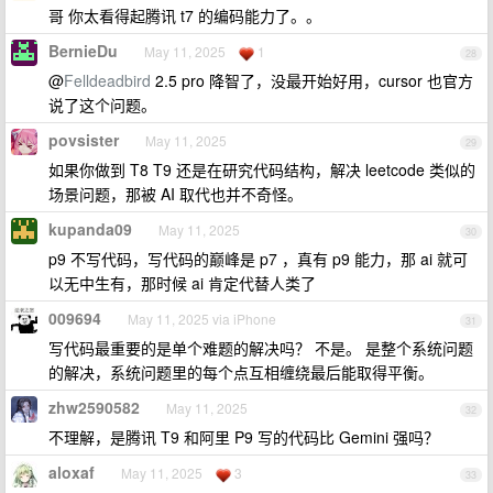
哥 你太看得起腾讯 t7 的编码能力了。。
BernieDu
May 11, 2025
1
28
@
Felldeadbird
2.5 pro 降智了，没最开始好用，cursor 也官方
说了这个问题。
povsister
May 11, 2025
29
如果你做到 T8 T9 还是在研究代码结构，解决 leetcode 类似的
场景问题，那被 AI 取代也并不奇怪。
kupanda09
May 11, 2025
30
p9 不写代码，写代码的巅峰是 p7 ，真有 p9 能力，那 ai 就可
以无中生有，那时候 ai 肯定代替人类了
009694
May 11, 2025 via iPhone
31
写代码最重要的是单个难题的解决吗？ 不是。 是整个系统问题
的解决，系统问题里的每个点互相缠绕最后能取得平衡。
zhw2590582
May 11, 2025
32
不理解，是腾讯 T9 和阿里 P9 写的代码比 Gemini 强吗？
aloxaf
May 11, 2025
3
33