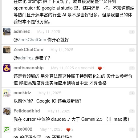
在优化 prompt 把上下文切了，就直接复制整个文件到
openrouter 和 google ai studio 里，结果还是一样。不知道前端
等热门且开源丰富的行业 AI 是不是会好很多，但是我自己的体
验根本不是很厉害。
admirez
May 11, 2025
11
@
ZeekChatCom
你开心就好
ZeekChatCom
May 11, 2025
12
@
admirez
@错了？
craftsmanship
May 11, 2025 via Android
1
13
还是看领域的 另外算法题这种属于特别强化过的 没什么参考价
值 能把高难度算法实际应用到项目中去 才算合格
crackidz
May 11, 2025
14
以前体验？ Google IO 还会发新版？
Felldeadbird
May 11, 2025
15
我在 cursor 中体验 claude3.7 大于 Gemini 2.5 （非 max 版）
pike0002
May 11, 2025
2
16
p9 的代码水平，p9 还写代码么