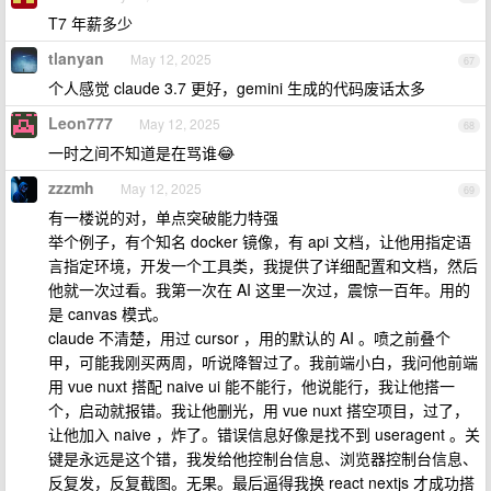
T7 年薪多少
tlanyan
May 12, 2025
67
个人感觉 claude 3.7 更好，gemini 生成的代码废话太多
Leon777
May 12, 2025
68
一时之间不知道是在骂谁😂
zzzmh
May 12, 2025
69
有一楼说的对，单点突破能力特强
举个例子，有个知名 docker 镜像，有 api 文档，让他用指定语
言指定环境，开发一个工具类，我提供了详细配置和文档，然后
他就一次过看。我第一次在 AI 这里一次过，震惊一百年。用的
是 canvas 模式。
claude 不清楚，用过 cursor ，用的默认的 AI 。喷之前叠个
甲，可能我刚买两周，听说降智过了。我前端小白，我问他前端
用 vue nuxt 搭配 naive ui 能不能行，他说能行，我让他搭一
个，启动就报错。我让他删光，用 vue nuxt 搭空项目，过了，
让他加入 naive ，炸了。错误信息好像是找不到 useragent 。关
键是永远是这个错，我发给他控制台信息、浏览器控制台信息、
反复发，反复截图。无果。最后逼得我换 react nextjs 才成功搭