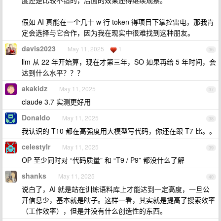
度还是比较不错的，后面的效果还得继续观察。
假如 AI 真能在一个几十 w 行 token 得项目下掌控雷电，那我肯
定会选择与它合作，因为我在现实中很难找到这种朋友。
davis2023
May 11, 2025
1
36
llm 从 22 年开始算，现在才第三年，SO 如果再给 5 年时间，会
达到什么水平？？？
akakidz
May 11, 2025
37
claude 3.7 实测更好用
Donaldo
May 11, 2025
38
我认识的 T10 都在高强度用大模型写代码，你还在跟 T7 比。。
celestylr
May 11, 2025
39
OP 至少同时对 “代码质量” 和 “T9 / P9” 都没什么了解
shanks
May 11, 2025
40
说白了，AI 就是站在训练语料库上才能达到一定高度，一旦公
开信息少，基本就是瞎子。这样一看，其实就是提高了搜索效率
（工作效率），但是并没有什么创造性的东西。