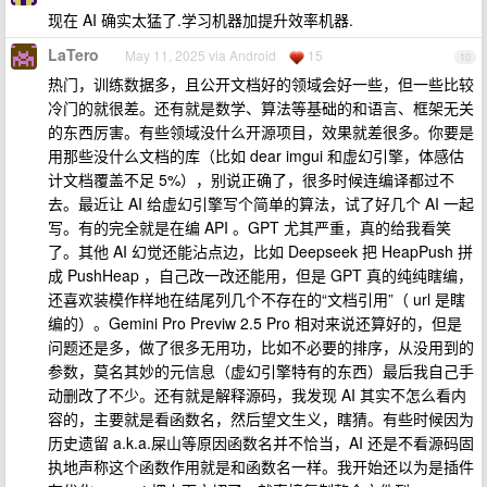
现在 AI 确实太猛了.学习机器加提升效率机器.
LaTero
May 11, 2025 via Android
15
10
热门，训练数据多，且公开文档好的领域会好一些，但一些比较
冷门的就很差。还有就是数学、算法等基础的和语言、框架无关
的东西厉害。有些领域没什么开源项目，效果就差很多。你要是
用那些没什么文档的库（比如 dear imgui 和虚幻引擎，体感估
计文档覆盖不足 5%），别说正确了，很多时候连编译都过不
去。最近让 AI 给虚幻引擎写个简单的算法，试了好几个 AI 一起
写。有的完全就是在编 API 。GPT 尤其严重，真的给我看笑
了。其他 AI 幻觉还能沾点边，比如 Deepseek 把 HeapPush 拼
成 PushHeap ，自己改一改还能用，但是 GPT 真的纯纯瞎编，
还喜欢装模作样地在结尾列几个不存在的“文档引用”（ url 是瞎
编的）。Gemini Pro Previw 2.5 Pro 相对来说还算好的，但是
问题还是多，做了很多无用功，比如不必要的排序，从没用到的
参数，莫名其妙的元信息（虚幻引擎特有的东西）最后我自己手
动删改了不少。还有就是解释源码，我发现 AI 其实不怎么看内
容的，主要就是看函数名，然后望文生义，瞎猜。有些时候因为
历史遗留 a.k.a.屎山等原因函数名并不恰当，AI 还是不看源码固
执地声称这个函数作用就是和函数名一样。我开始还以为是插件