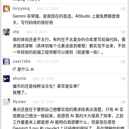
loryyang
May 12, 2025
72
Gemini 非常强，是我现在的首选，AIStudio 上面免费额度很
大，写代码啥的很好用
xfq
May 12, 2025
73
我的体验还是不太行，有时在不太复杂的仓库里写前端代码，需
求描述清晰（具体到每个元素该放到哪里）都实现不出来，不到
一年经验的前端工程师都可以做到（就是慢一些）。
user1284
May 12, 2025
74
t7 是什么 ai
shunia
May 12, 2025
75
骗币的还是纯粹没文化？甚至是反串？
我懵了。
Hyxiao
May 12, 2025
76
重点还是在于要把自己想要实现的需求给表达清楚，只有 AI 实
现跟自己想法一致起来，就感觉 AI 真的大大提高了效率，之前
工作量基本上都是想 AI 能明白我想要什么，但是现在感觉
Gemini2.5 pro 和 claude3.7 已经做的很好了，不仅理解你的想