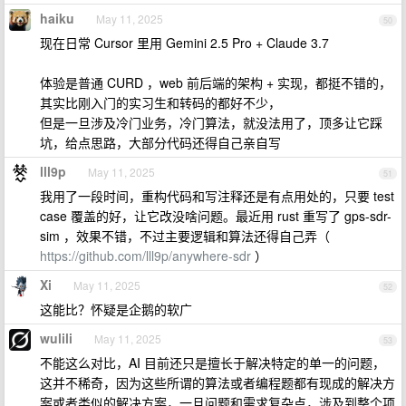
haiku
May 11, 2025
50
现在日常 Cursor 里用 Gemini 2.5 Pro + Claude 3.7
体验是普通 CURD ，web 前后端的架构 + 实现，都挺不错的，
其实比刚入门的实习生和转码的都好不少，
但是一旦涉及冷门业务，冷门算法，就没法用了，顶多让它踩
坑，给点思路，大部分代码还得自己亲自写
lll9p
May 11, 2025
51
我用了一段时间，重构代码和写注释还是有点用处的，只要 test
case 覆盖的好，让它改没啥问题。最近用 rust 重写了 gps-sdr-
sim ，效果不错，不过主要逻辑和算法还得自己弄（
https://github.com/lll9p/anywhere-sdr
）
Xi
May 11, 2025
52
这能比？怀疑是企鹅的软广
wulili
May 11, 2025
53
不能这么对比，AI 目前还只是擅长于解决特定的单一的问题，
这并不稀奇，因为这些所谓的算法或者编程题都有现成的解决方
案或者类似的解决方案，一旦问题和需求复杂点，涉及到整个项