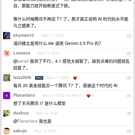
目，那能力就开始断崖式下跌。
等什么时候腾讯不再招 T7 了，那才真正说明 AI 的代码水平能
与之媲美了。
skymanv2
May 11, 2025
54
请问楼主是用什么 ide 调用 Gemini 2.5 Pro 的？
Leeeeex
May 11, 2025
55
@
parad
我测了不行，4.1 感觉太弱智了，碰到点难的问题就乱
回复了。
lzzzzl006
May 11, 2025
1
PRO
56
每月 20 美金就能买一个腾讯 T7 了，感谢这个时代的 AI
Planarians
May 11, 2025 via iPhone
8
57
想了半天腾讯 t7 是什么模型
duzhuo
May 12, 2025
58
@
Planarians
我也是
sakujo
May 12, 2025
59