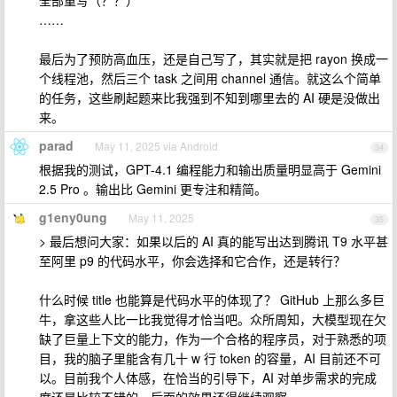
全部重写（？？）
……
最后为了预防高血压，还是自己写了，其实就是把 rayon 换成一
个线程池，然后三个 task 之间用 channel 通信。就这么个简单
的任务，这些刷起题来比我强到不知到哪里去的 AI 硬是没做出
来。
parad
May 11, 2025 via Android
34
根据我的测试，GPT-4.1 编程能力和输出质量明显高于 Gemini
2.5 Pro 。输出比 Gemini 更专注和精简。
g1eny0ung
May 11, 2025
35
> 最后想问大家：如果以后的 AI 真的能写出达到腾讯 T9 水平甚
至阿里 p9 的代码水平，你会选择和它合作，还是转行？
什么时候 title 也能算是代码水平的体现了？ GitHub 上那么多巨
牛，拿这些人比一比我觉得才恰当吧。众所周知，大模型现在欠
缺了巨量上下文的能力，作为一个合格的程序员，对于熟悉的项
目，我的脑子里能含有几十 w 行 token 的容量，AI 目前还不可
以。目前我个人体感，在恰当的引导下，AI 对单步需求的完成