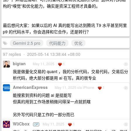
构的“嗅觉”和优化能力，确实是资深工程师才具备的。
最后想问大家：如果以后的 AI 真的能写出达到腾讯 T9 水平甚至阿里
p9 的代码水平，你会选择和它合作，还是转行？
Gemini 2.5 pro
代码能力
优化
97 replies
•
2025-05-14 13:38:44 +08:00
bigtan
May 11, 2025
1
1
我是做量化交易的 quant ，我的分析代码，交易代码，交易后分
析代码，绝大部分都是用 ai 在写。真的很专业
AmericanExpress
May 11, 2025 via iPhone
1
2
能搜索到资料的问题 ai 是挺能写
但真的用到工作场景稍微问得深一点就抓瞎
另外写代码只是工作的一部分而已
W3Cbox
May 11, 2025
1
OP
3