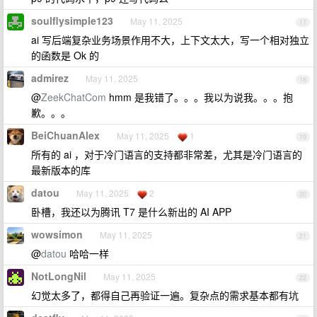
soulflysimple123
May 11, 2025
17
ai 写后端复杂业务场景作用不大，上下文太大，写一个相对独立
的函数是 Ok 的
admirez
May 11, 2025
18
@
ZeekChatCom
hmm 是我错了。。。我以为说我。。。抱
歉。。。
BeiChuanAlex
May 11, 2025
1
19
所有的 ai ，对于冷门语言的支持都非常差，尤其是冷门语言的
最新版本的库
datou
May 11, 2025
2
20
卧槽，我还以为腾讯 T7 是什么新出的 AI APP
wowsimon
May 11, 2025
21
@
datou
哈哈一样
NotLongNil
May 11, 2025
22
幻觉太多了，都得自己再验证一遍。复杂点的需求基本都有坑