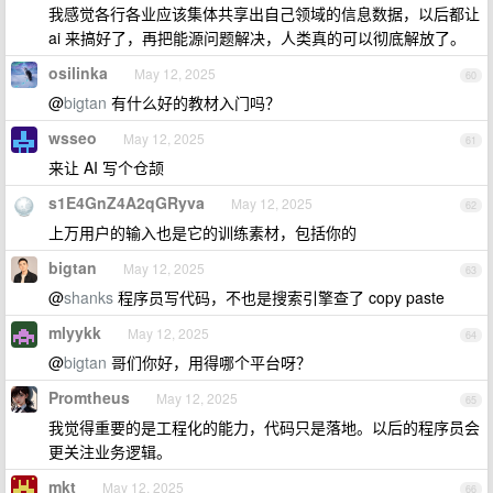
我感觉各行各业应该集体共享出自己领域的信息数据，以后都让
ai 来搞好了，再把能源问题解决，人类真的可以彻底解放了。
osilinka
May 12, 2025
60
@
bigtan
有什么好的教材入门吗？
wsseo
May 12, 2025
61
来让 AI 写个仓颉
s1E4GnZ4A2qGRyva
May 12, 2025
62
上万用户的输入也是它的训练素材，包括你的
bigtan
May 12, 2025
63
@
shanks
程序员写代码，不也是搜索引擎查了 copy paste
mlyykk
May 12, 2025
64
@
bigtan
哥们你好，用得哪个平台呀？
Promtheus
May 12, 2025
65
我觉得重要的是工程化的能力，代码只是落地。以后的程序员会
更关注业务逻辑。
mkt
May 12, 2025
66