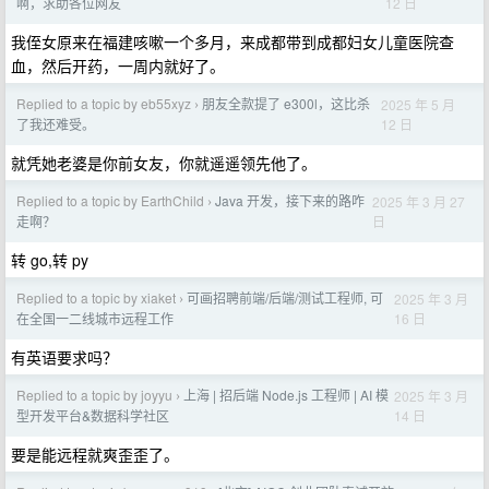
12 日
啊，求助各位网友
我侄女原来在福建咳嗽一个多月，来成都带到成都妇女儿童医院查
血，然后开药，一周内就好了。
Replied to a topic by eb55xyz
朋友全款提了 e300l，这比杀
2025 年 5 月
›
12 日
了我还难受。
就凭她老婆是你前女友，你就遥遥领先他了。
Replied to a topic by EarthChild
Java 开发，接下来的路咋
2025 年 3 月 27
›
日
走啊？
转 go,转 py
Replied to a topic by xiaket
可画招聘前端/后端/测试工程师, 可
2025 年 3 月
›
16 日
在全国一二线城市远程工作
有英语要求吗？
Replied to a topic by joyyu
上海 | 招后端 Node.js 工程师 | AI 模
2025 年 3 月
›
14 日
型开发平台&数据科学社区
要是能远程就爽歪歪了。