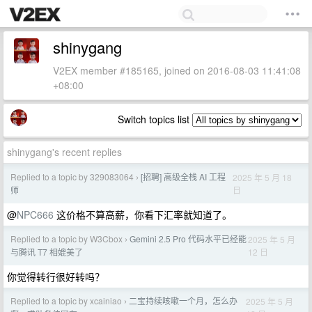
shinygang
V2EX member #185165, joined on 2016-08-03 11:41:08
+08:00
Switch topics list
shinygang's recent replies
Replied to a topic by 329083064
[招聘] 高级全栈 AI 工程
2025 年 5 月 18
›
日
师
@
NPC666
这价格不算高薪，你看下汇率就知道了。
Replied to a topic by W3Cbox
Gemini 2.5 Pro 代码水平已经能
2025 年 5 月
›
12 日
与腾讯 T7 相媲美了
你觉得转行很好转吗？
Replied to a topic by xcainiao
二宝持续咳嗽一个月，怎么办
2025 年 5 月
›