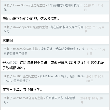
回复了 LukerSpring 创建的主题
8 年前端找个短期开发的工
2025 年 1 月 6
›
日
作.
帮忙内推下你们公司吧，这么多假期。
回复了 rhwoodpecker 创建的主题
有在成都 抹茶交易所的同
2025 年 1 月 6
›
日
学没
求推啊。
回复了 tmaccs 创建的主题
成都最近二手房成交量起来了，房
2024 年 11 月
›
6 日
东感觉硬气了很多
@
buf1024
谁给你说的不会跌，成都房价从 22 年到 24 年 80%的房
子跌幅都 30%。
回复了 Int100 创建的主题
新 M4 Mac Mini 出了，起步 16 G -
2024 年 10 月
›
30 日
3749，值不值得买？
在哪里下单，来个链接呢。
回复了 anotherbot 创建的主题
杭州聊天交友（非情感
2024 年 10 月 28
›
日
类）