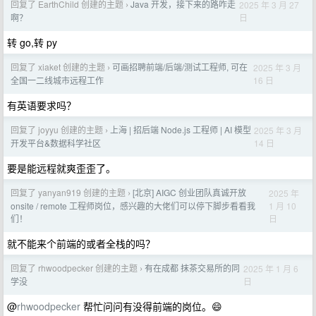
回复了 EarthChild 创建的主题
Java 开发，接下来的路咋走
2025 年 3 月 27
›
日
啊？
转 go,转 py
回复了 xiaket 创建的主题
可画招聘前端/后端/测试工程师, 可在
2025 年 3 月
›
16 日
全国一二线城市远程工作
有英语要求吗？
回复了 joyyu 创建的主题
上海 | 招后端 Node.js 工程师 | AI 模型
2025 年 3 月
›
14 日
开发平台&数据科学社区
要是能远程就爽歪歪了。
回复了 yanyan919 创建的主题
[北京] AIGC 创业团队真诚开放
2025 年
›
1 月 10
onsite / remote 工程师岗位，感兴趣的大佬们可以停下脚步看看我
日
们！
就不能来个前端的或者全栈的吗？
回复了 rhwoodpecker 创建的主题
有在成都 抹茶交易所的同
2025 年 1 月 6
›
日
学没
@
rhwoodpecker
帮忙问问有没得前端的岗位。😄