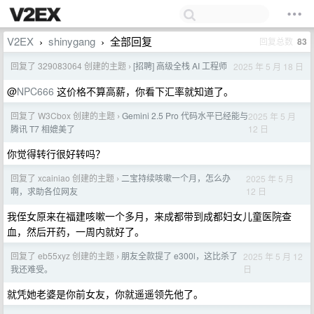
V2EX
shinygang
全部回复
回复总数
83
›
›
回复了 329083064 创建的主题
[招聘] 高级全栈 AI 工程师
2025 年 5 月 18 日
›
@
NPC666
这价格不算高薪，你看下汇率就知道了。
回复了 W3Cbox 创建的主题
Gemini 2.5 Pro 代码水平已经能与
2025 年 5 月
›
12 日
腾讯 T7 相媲美了
你觉得转行很好转吗？
回复了 xcainiao 创建的主题
二宝持续咳嗽一个月，怎么办
2025 年 5 月
›
12 日
啊，求助各位网友
我侄女原来在福建咳嗽一个多月，来成都带到成都妇女儿童医院查
血，然后开药，一周内就好了。
回复了 eb55xyz 创建的主题
朋友全款提了 e300l，这比杀了
2025 年 5 月 12
›
日
我还难受。
就凭她老婆是你前女友，你就遥遥领先他了。