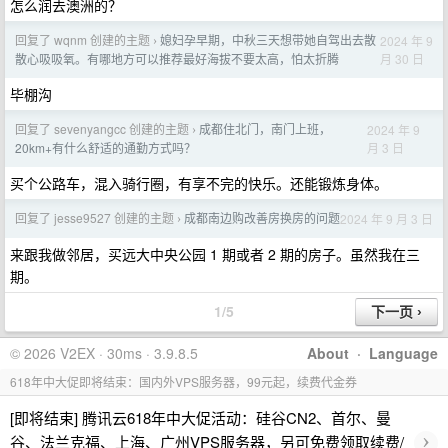
怎么润去澳洲的？
回复了 wqnm 创建的主题
媳妇孕早期，中秋三天想带她自驾出去散
2024 年 9
›
月 30 日
散心吸吸氧。有哪地方可以推荐最好海拔不要太高，怕太折腾
毕棚沟
回复了 sevenyangcc 创建的主题
成都住北门，南门上班，
2024 年 9
›
月 3 日
20km+有什么舒适的通勤方式吗？
买个公路车，混入骑行圈，有享不完的快乐。还能锻炼身体。
回复了 jesse9527 创建的主题
成都南边购改善房换房的问题
2024 年 9 月 3 日
›
来跟我做邻居，买远大中央公园 1 期或者 2 期的房子。虽然我在三
期。
1/5
© 2026 V2EX · 30ms · 3.9.8.5
About
·
Language
618年中大促即将结束：国内外VPS服务器，99元起，续费代金券
[即将结束] 腾讯云618年中大促活动：硅谷CN2、首尔、曼
›
谷、法兰克福、上海、广州VPS服务器，另可免费领取续费/