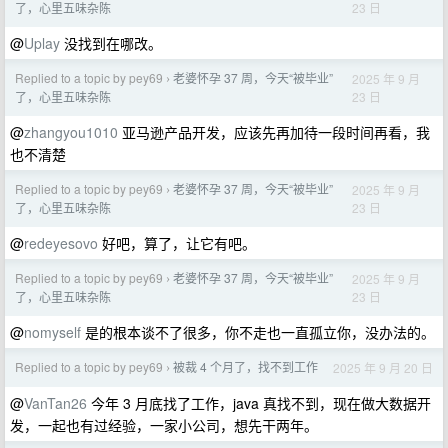
23 日
了，心里五味杂陈
@
Uplay
没找到在哪改。
Replied to a topic by pey69
老婆怀孕 37 周，今天“被毕业”
2025 年 9 月
›
23 日
了，心里五味杂陈
@
zhangyou1010
亚马逊产品开发，应该先再加待一段时间再看，我
也不清楚
Replied to a topic by pey69
老婆怀孕 37 周，今天“被毕业”
2025 年 9 月
›
23 日
了，心里五味杂陈
@
redeyesovo
好吧，算了，让它有吧。
Replied to a topic by pey69
老婆怀孕 37 周，今天“被毕业”
2025 年 9 月
›
23 日
了，心里五味杂陈
@
nomyself
是的根本谈不了很多，你不走也一直孤立你，没办法的。
Replied to a topic by pey69
被裁 4 个月了，找不到工作
2025 年 9 月 20 日
›
@
VanTan26
今年 3 月底找了工作，java 真找不到，现在做大数据开
发，一起也有过经验，一家小公司，想先干两年。