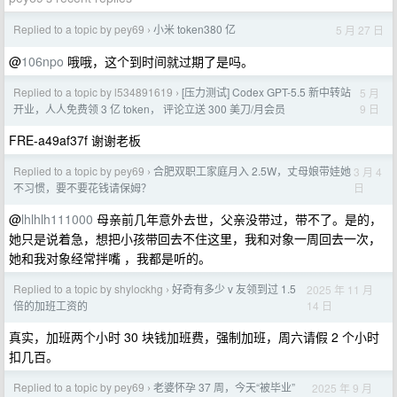
Replied to a topic by pey69
小米 token380 亿
5 月 27 日
›
@
106npo
哦哦，这个到时间就过期了是吗。
Replied to a topic by l534891619
[压力测试] Codex GPT-5.5 新中转站
5 月
›
9 日
开业，人人免费领 3 亿 token， 评论立送 300 美刀/月会员
FRE-a49af37f 谢谢老板
Replied to a topic by pey69
合肥双职工家庭月入 2.5W，丈母娘带娃她
3 月 4
›
日
不习惯，要不要花钱请保姆？
@
lhlhlh111000
母亲前几年意外去世，父亲没带过，带不了。是的，
她只是说着急，想把小孩带回去不住这里，我和对象一周回去一次，
她和我对象经常拌嘴 ，我都是听的。
Replied to a topic by shylockhg
好奇有多少 v 友领到过 1.5
2025 年 11 月
›
14 日
倍的加班工资的
真实，加班两个小时 30 块钱加班费，强制加班，周六请假 2 个小时
扣几百。
Replied to a topic by pey69
老婆怀孕 37 周，今天“被毕业”
2025 年 9 月
›