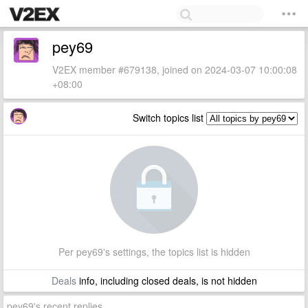
pey69
V2EX member #679138, joined on 2024-03-07 10:00:08
+08:00
Switch topics list
Per pey69's settings, the topics list is hidden
Deals
info, including closed deals, is not hidden
pey69's recent replies