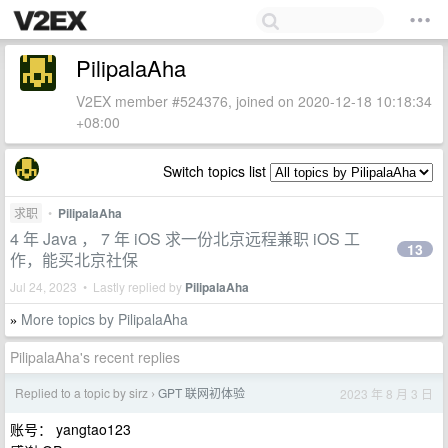
PilipalaAha
V2EX member #524376, joined on 2020-12-18 10:18:34
+08:00
Switch topics list
求职
•
PilipalaAha
4 年 Java ， 7 年 iOS 求一份北京远程兼职 iOS 工
13
作，能买北京社保
Jul 24, 2023 • Lastly replied by
PilipalaAha
More topics by PilipalaAha
»
PilipalaAha's recent replies
Replied to a topic by sirz
GPT 联网初体验
2023 年 8 月 3 日
›
账号： yangtao123