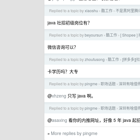
Replied to a topic by
xiaoshu
酷工作
不是黑阿里腾讯的
›
›
java 社招初级岗位有？
Replied to a topic by
beyoursun
酷工作
[ Shope
›
›
微信咨询可以？
Replied to a topic by
zhoufusong
酷工作
[拼多多]
›
›
卡学历吗？大专
Replied to a topic by
pingme
职场话题
深圳有啥值
›
›
@
xhzeng
只写 java 啊。
Replied to a topic by
pingme
职场话题
深圳有啥值
›
›
@
asaxing
看你的内推网址，好像 5 年 java 起
More replies by pingme
»