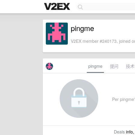
pingme
V2EX member #240173, joined on
pingme
提问
技术
Per pingme's
Deals
info,