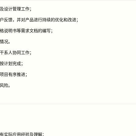
划及设计管理工作；
用户反馈，并对产品进行持续的优化和改进；
规格说明书等需求文档的编写；
成情况。
各干系人协同工作；
目按计划完成；
保项目有序推进；
目风险。
理有实际应用经验及理解；