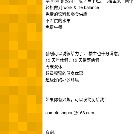
早 9:30 到公司， 晚 7 点下班。（楼主来了
轻松做到 work & life balance
免费的饮料和零食供应
不断供的水果
免费午餐
---
薪酬可以说很给力了， 楼主也十分满意。
15 天年休假，15 天带薪病假
周末双休
超级猩猩的健身优惠
超级好的办公环境
如果你有兴趣，可以发简历给我：
cometoshopee@163.com
多谢。