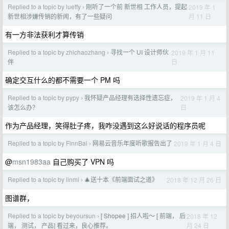
Replied to a topic by lueffy
刚听了一个前 新世相 工作人员，提起
2019 年 1
›
月 11 日
新世相涉嫌传销的新闻，有了一些疑问
有一方非法获利才算传销
Replied to a topic by zhichaozhang
寻找一个 UI 设计师伙
2019 年 1 月 11
›
日
伴
确定交互什么的都不需要一个 PM 吗
Replied to a topic by pypy
我怀疑产品经理有选择性遗忘症，
2019 年 1 月 4
›
日
该怎么办？
作为产品经理，笑得肚子疼，我咋没遇到这么好说话的程序员呢
Replied to a topic by FinnBai
网易云音乐年度听歌报告出了
2019 年 1 月 4 日
›
@
msn1983aa
自己购买了 VPN 吗
Replied to a topic by linmi
🎄送十本《前端面试之道》
2018 年 12 月 26 日
›
图谱群，
Replied to a topic by beyoursun
[ Shopee ] 招人啦～ [ 前端， 后
2018 年 12
›
月 24 日
端， 测试， 产品] 看过来，良心推荐。