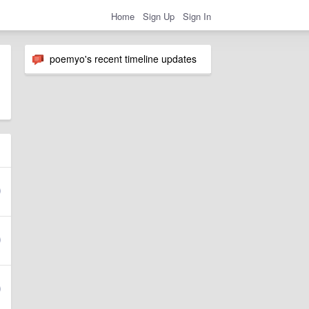
Home
Sign Up
Sign In
poemyo's recent timeline updates