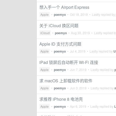
想入手一个 Airport Express
Apple
•
poemyo
•
Oct 18, 2019
• Lastly replied by
关于 iCloud 换区问题
iCloud
•
poemyo
•
Aug 30, 2019
• Lastly replied 
Apple ID 支付方式问题
Apple
•
poemyo
•
Jul 4, 2019
• Lastly replied by
U
iPad 锁屏后自动断开 Wi-Fi 连接
Apple
•
poemyo
•
Jun 7, 2019
• Lastly replied by
求 macOS 上卸载软件的软件
Apple
•
poemyo
•
Jun 3, 2019
• Lastly replied by
求推荐 iPhone 8 电池壳
Apple
•
poemyo
•
Apr 6, 2019
• Lastly replied by