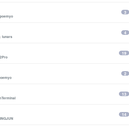
3
poemyo
4
by
lunars
19
2Pro
2
poemyo
13
mTerminal
14
LINGJUN