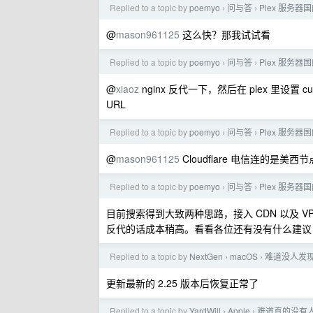
Replied to a topic by
poemyo
问与答
Plex 服务
›
›
@
mason961125
这么快？那我试试看
Replied to a topic by
poemyo
问与答
Plex 服务
›
›
@
xiaoz
nginx 反代一下，然后在 plex 里设置 cu
URL
Replied to a topic by
poemyo
问与答
Plex 服务
›
›
@
mason961125
Cloudflare 电信连的是美西
Replied to a topic by
poemyo
问与答
Plex 服务
›
›
目前搜索得到大致两种思路，接入 CDN 以及 V
反代的话成本稍高。看看各位还有没有什么建议
Replied to a topic by
NextGen
macOS
难道没人发现 p
›
›
更新最新的 2.25 版本后恢复正常了
Replied to a topic by
YardWill
Apple
难道真的没有人在
›
›