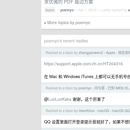
求优雅的 PDF 裁边方案
Apple
•
poemyo
•
Apr 1, 2019
• Lastly replied by
a
More topics by poemyo
»
poemyo's recent replies
Replied to a topic by
zhangyanwen2
Apple
现在如
›
›
https://support.apple.com/zh-cn/HT204316
在 Mac 和 Windows iTunes 上都可以无手机号创
Replied to a topic by
poemyo
问与答
已知 IMDb
›
›
@
LuoLuoKaka
谢谢，这个厉害了
Replied to a topic by
HeerKirov
macOS
macOS 
›
›
QQ 设置里面打开登录提示音就好了，如果不