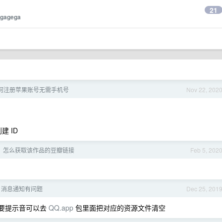
21
gagega
何注册苹果账号无需手机号
Nov 22, 202
建 ID
 ID，怎么获取该作品的豆瓣链接
Feb 5, 202
QQ 消息通知有问题
Dec 25, 201
想要提示音可以去
QQ.app
包里面把对应的资源文件清空