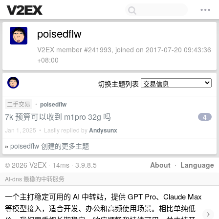
poisedflw
V2EX member #241993, joined on 2017-07-20 09:43:36
+08:00
切换主题列表
二手交易
•
poisedflw
7k 预算可以收到 m1pro 32g 吗
4
Jan 1, 2025 • Lastly replied by
Andysunx
poisedflw 创建的更多主题
»
© 2026 V2EX · 14ms · 3.9.8.5
About
·
Language
AI-dns 最稳的中转服务
一个主打稳定可用的 AI 中转站，提供 GPT Pro、Claude Max
等模型接入，适合开发、办公和高频使用场景。相比单纯低
›